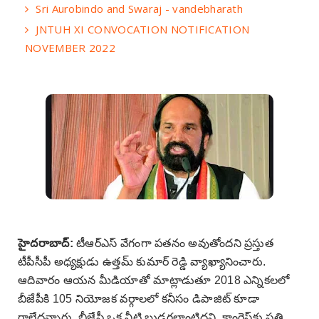
Sri Aurobindo and Swaraj - vandebharath
JNTUH XI CONVOCATION NOTIFICATION
NOVEMBER 2022
హైదరాబాద్:
టీఆర్ఎస్ వేగంగా పతనం అవుతోందని ప్రస్తుత
టీపీసీపీ అధ్యక్షుడు ఉత్తమ్ కుమార్ రెడ్డి వ్యాఖ్యానించారు.
ఆదివారం ఆయన మీడియాతో మాట్లాడుతూ 2018 ఎన్నికలలో
బీజేపీకి 105 నియోజక వర్గాలలో కనీసం డిపాజిట్ కూడా
రాలేదన్నారు. బీజేపీ ఒక నీటి బుడగలాంటిదని, కాంగ్రెస్‌కు ప్రతి