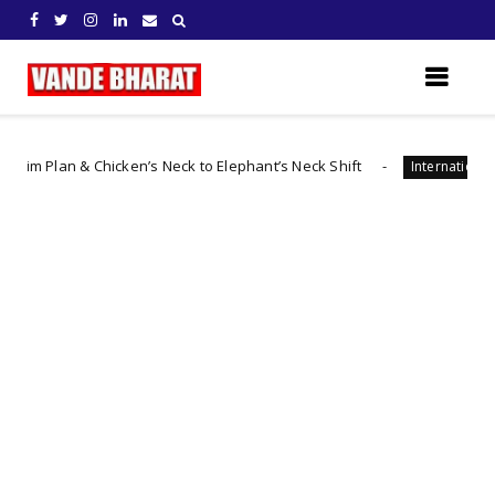
lan & Chicken’s Neck to Elephant’s Neck Shift
చైనా 
International