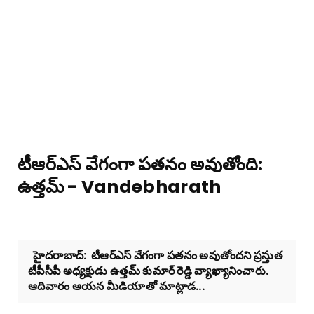
టీఆర్ఎస్ వేగంగా పతనం అవుతోంది:
ఉత్తమ్ - Vandebharath
హైదరాబాద్: టీఆర్ఎస్ వేగంగా పతనం అవుతోందని ప్రస్తుత
టీపీసీపీ అధ్యక్షుడు ఉత్తమ్ కుమార్ రెడ్డి వ్యాఖ్యానించారు.
ఆదివారం ఆయన మీడియాతో మాట్లాడ...