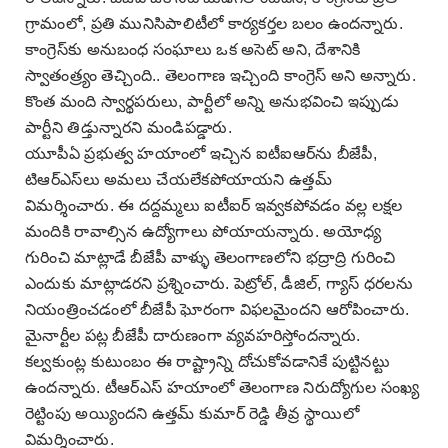
గ్రామంలో, ప్రతి మునిసిపాలిటీలో కార్యకర్తల బలం ఉందన్నారు.
కాంగ్రెస్‌కు అనుబంధ సంఘాలు ఒక అసెట్ అని, దేశానికి
స్వాతంత్ర్యం తెచ్చింది.. తెలంగాణ ఇచ్చింది కాంగ్రెస్ అని అన్నారు.
కొంత మంది స్వార్థపరులు, పార్టీలో అన్ని అనుభవించి ఇప్పుడు
పార్టీని తిడ్తున్నారని మండిపడ్డారు.
యూపీఏ ప్రభుత్వ హయాంలో ఇచ్చిన ఐటీఐఆర్‌ను బీజేపీ,
టిఆర్ఎస్‌లు అమలు చేయలేకపోయాయని ఉత్తమ్
విమర్శించారు. ఈ దద్దమ్మలు ఐటీఐర్ ఇవ్వకపోవడం వల్ల లక్షల
మందికి రావాల్సిన ఉద్యోగాలు పోయాయన్నారు. అయోధ్య
గురించి మాట్లాడే బీజేపీ వాళ్ళు తెలంగాణలోని భద్రాద్రి గురించి
ఎందుకు మాట్లాడరని ప్రశ్నించారు. పెట్రోల్, డీజిల్, గ్యాస్ ధరలను
నియంత్రించడంలో బీజేపీ ఘోరంగా విఫలమైందని ఆరోపించారు.
మైనార్టీల పట్ల బీజేపీ దారుణంగా వ్యవహరిస్తోందన్నారు.
కల్వకుంట్ల కుటుంబం ఈ రాష్ట్రాన్ని దోచుకోవడానికే పుట్టినట్టు
ఉందన్నారు. టీఆర్ఎస్ హయాంలో తెలంగాణ నిరుద్యోగుల సంఖ్య
రెట్టింపు అయ్యిందని ఉత్తమ్ కుమార్ రెడ్డి తీవ్ర స్థాయిలో
విమర్శించారు.