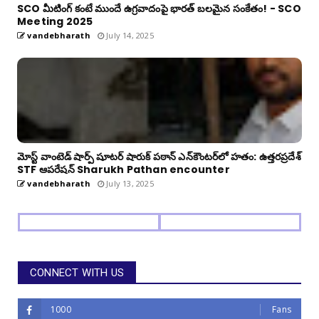
SCO మీటింగ్ కంటే ముందే ఉగ్రవాదంపై భారత్ బలమైన సంకేతం! - SCO
Meeting 2025
vandebharath
July 14, 2025
మోస్ట్ వాంటెడ్ షార్ప్ షూటర్ షారుక్ పఠాన్ ఎన్‌కౌంటర్‌లో హతం: ఉత్తరప్రదేశ్
STF ఆపరేషన్ Sharukh Pathan encounter
vandebharath
July 13, 2025
CONNECT WITH US
1000
Fans