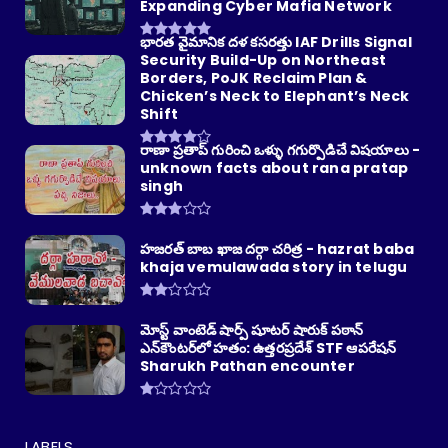
Expanding Cyber Mafia Network
భారత వైమానిక దళ కసరత్తు IAF Drills Signal
Security Build-Up on Northeast
Borders, PoJK Reclaim Plan &
Chicken’s Neck to Elephant’s Neck
Shift
రాణా ప్రతాప్ గురించి ఒళ్ళు గగుర్పొడిచే విషయాలు -
unknown facts about rana pratap
singh
హజరత్ బాబ ఖాజ దర్గా చరిత్ర - hazrat baba
khaja vemulawada story in telugu
మోస్ట్ వాంటెడ్ షార్ప్ షూటర్ షారుక్ పఠాన్
ఎన్‌కౌంటర్‌లో హతం: ఉత్తరప్రదేశ్ STF ఆపరేషన్
Sharukh Pathan encounter
LABELS