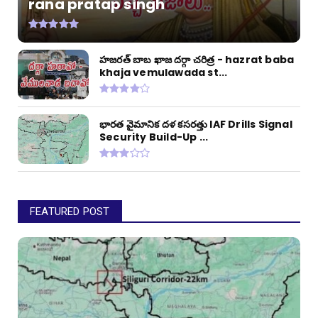
rana pratap singh
హజరత్ బాబ ఖాజ దర్గా చరిత్ర - hazrat baba
khaja vemulawada st...
భారత వైమానిక దళ కసరత్తు IAF Drills Signal
Security Build-Up ...
FEATURED POST