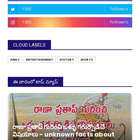
1000
Followers
1000
Followers
CLOUD LABELS
ARMY
ENTERTAINMENT
HISTORY
SPORTS
ఈ వారంలో టాప్ న్యూస్
రాణా ప్రతాప్ గురించి ఒళ్ళు గగుర్పొడిచే
విషయాలు - unknown facts about