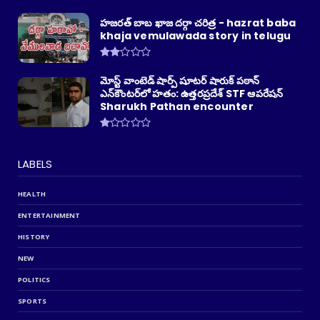
హజరత్ బాబ ఖాజ దర్గా చరిత్ర - hazrat baba
khaja vemulawada story in telugu
మోస్ట్ వాంటెడ్ షార్ప్ షూటర్ షారుక్ పఠాన్
ఎన్‌కౌంటర్‌లో హతం: ఉత్తరప్రదేశ్ STF ఆపరేషన్
Sharukh Pathan encounter
LABELS
HEALTH
ENTERTAINMENT
HISTORY
NEW
POLITICS
SPORTS