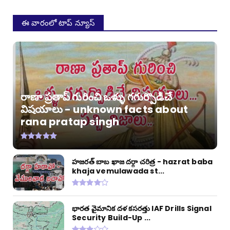
ఈ వారంలో టాప్ న్యూస్
రాణా ప్రతాప్ గురించి ఒళ్ళు గగుర్పొడిచే
విషయాలు - unknown facts about
rana pratap singh
హజరత్ బాబ ఖాజ దర్గా చరిత్ర - hazrat baba
khaja vemulawada st...
భారత వైమానిక దళ కసరత్తు IAF Drills Signal
Security Build-Up ...