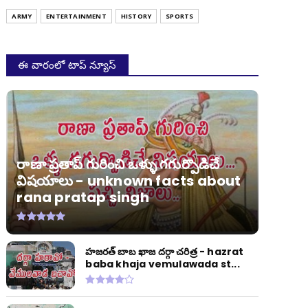
ARMY
ENTERTAINMENT
HISTORY
SPORTS
ఈ వారంలో టాప్ న్యూస్
రాణా ప్రతాప్ గురించి ఒళ్ళు గగుర్పొడిచే
విషయాలు - unknown facts about
rana pratap singh
హజరత్ బాబ ఖాజ దర్గా చరిత్ర - hazrat
baba khaja vemulawada st...