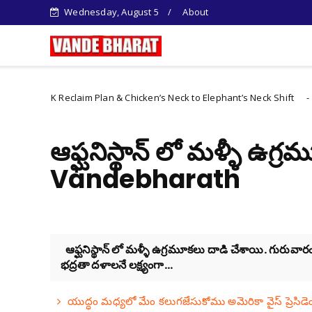
Wednesday, August 5
About
oJK Reclaim Plan & Chicken’s Neck to Elephant’s Neck Shift
Internat
ఆఫ్ఘనిస్థాన్ లో మళ్ళీ ఉగ్
Vandebharath
ఆఫ్ఘనిస్థాన్ లో మళ్ళీ ఉగ్రమూకలు దాడి చేశాయి. గురువారం ర
భద్రతా దళాలనే లక్ష్యంగా...
యుద్ధం మధ్యలో మేం కలుగజేసుకోము అమెరికా వైస్ ప్రెసిడ