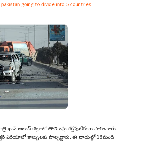
 Is pakistan going to divide into 5 countries
్రి ఖాన్ అబాద్ జిల్లాలో తాలిబన్లు రక్తపుటేరులు పారించారు.
క్తర్ ఏరియాలో కాల్పులకు పాల్పడ్డారు. ఈ దాడుల్లో 16మంది