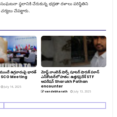
సంఘటనా స్థలానికి చేరుకున్న భద్రతా దళాలు పరిస్థితిని
చర్యలు చేపట్టారు.
ముందే ఉగ్రవాదంపై భారత్
మోస్ట్ వాంటెడ్ షార్ప్ షూటర్ షారుక్ పఠాన్
 - SCO Meeting
ఎన్‌కౌంటర్‌లో హతం: ఉత్తరప్రదేశ్ STF
ఆపరేషన్ Sharukh Pathan
encounter
July 14, 2025
vandebharath
July 13, 2025