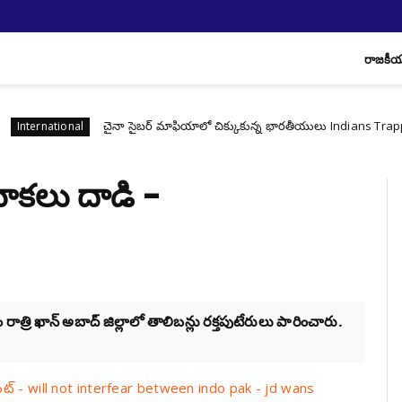
రాజకీ
చైనా సైబర్ మాఫియాలో చిక్కుకున్న భారతీయులు Indians Trapped in Ch
ional
రమూకలు దాడి -
ాత్రి ఖాన్ అబాద్ జిల్లాలో తాలిబన్లు రక్తపుటేరులు పారించారు.
ెంట్ - will not interfear between indo pak - jd wans