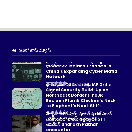
ఈ నెలలో టాప్ న్యూస్
చైనా సైబర్ మాఫియాలో చిక్కుకున్న
భారతీయులు Indians Trapped in
China’s Expanding Cyber Mafia
Network
భారత వైమానిక దళ కసరత్తు IAF Drills
Signal Security Build-Up on
Northeast Borders, PoJK
Reclaim Plan & Chicken’s Neck
to Elephant’s Neck Shift
మోస్ట్ వాంటెడ్ షార్ప్ షూటర్ షారుక్ పఠాన్
ఎన్‌కౌంటర్‌లో హతం: ఉత్తరప్రదేశ్ STF
ఆపరేషన్ Sharukh Pathan
encounter