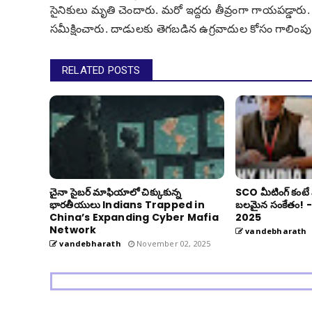
సైనికులు మృతి చెందారు. మరో ఇద్దరు తీవ్రంగా గాయపడ్డారు. 
సమీక్షించారు. దాడులకు తెగబడిన ఉగ్రవాదుల కోసం గాలింపు 
RELATED POSTS
చైనా సైబర్ మాఫియాలో చిక్కుకున్న
SCO మీటింగ్ కంటే 
భారతీయులు Indians Trapped in
బలమైన సంకేతం!
China’s Expanding Cyber Mafia
2025
Network
vandebharath
vandebharath
November 02, 2025