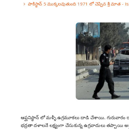
పాకిస్థాన్ 5 ముక్కలవుతుంది 1971 లో చెప్పిన శ్రీ మాత -
ఆఫ్ఘనిస్థాన్ లో మళ్ళీ ఉగ్రమూకలు దాడి చేశాయి. గురువారం రాత
భద్రతా దళాలనే లక్ష్యంగా చేసుకున్న ఉగ్రవాదులు తప్పాయి అ