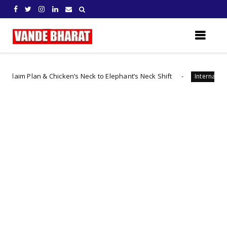
lan & Chicken’s Neck to Elephant’s Neck Shift
చైనా 
International