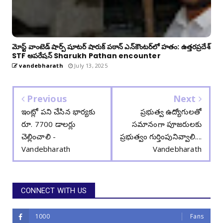
మోస్ట్ వాంటెడ్ షార్ప్ షూటర్ షారుక్ పఠాన్ ఎన్‌కౌంటర్‌లో హతం: ఉత్తరప్రదేశ్
STF ఆపరేషన్ Sharukh Pathan encounter
vandebharath
July 13, 2025
Previous
Next
ఇంట్లో పని చేసిన భార్యకు
ప్రభుత్వ ఉద్యోగులతో
రూ. 7700 డాలర్లు
సమానంగా పూజరులకు
చెల్లించాలి -
ప్రభుత్వం గుర్తింపునివ్వాలి....
Vandebharath
Vandebharath
CONNECT WITH US
1000
Fans