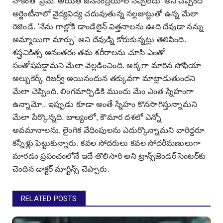
నాకెంతో ప్రేమ. అయితే జననేంద్రియాలే నచ్చలేదు' అని చెప్పింది
అర్జెంటీనాలో వైద్యవిద్య చదువుతున్న నల్లజుట్టుతో ఉన్న మేలా
రెజెండే. 'నేను గాల్లోకి డాండేలైన్‌ విత్తనాలను ఊది దేవుడా నన్ను
అమ్మాయిగా మార్చు' అని దేవుడ్ని కోరుకున్నట్లు తెలిపింది.
శస్త్రచికిత్స అనంతరం తమ శరీరాలను చూసి ఎంతో
సంతోషపడ్డామని మేలా వెల్లడించింది. అక్కగా మారిన సోఫియా
అల్బుకెర్క్‌ రిజర్వ్‌ అయినందున తక్కువగా మాట్లాడుతుందని
మేలా చెప్పింది. లింగమార్పిడికి ముందు మేం ఎంత స్నేహంగా
ఉన్నామో.. ఇప్పుడు కూడా అంతే స్నేహం కొనసాగిస్తున్నామని
మేలా పేర్కొన్నది. బాల్యంలో, కౌమార దశలో ఎన్నో
అవమానాలను, లైంగిక వేధింపులను ఎదుర్కొన్నామని వారిద్దరూ
కన్నీళ్లు పెట్టుకున్నారు. కవల సోదరులు కవల సోదరీమణులుగా
మారడం ప్రపంచంలోనే ఇదే తొలిసారి అని ట్రాన్స్‌జెండర్‌ సెంటర్‌కు
చెందిన డాక్టర్‌ మార్టిన్స్‌ చెప్పారు.
RELATED POSTS