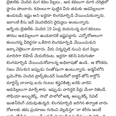
బ్రెజిల్‌కు చెందిన మగ కవల పిల్లలు.. ఆడ కవలుగా మారి చరిత్రలో
స్థానం పొందారు. కవలలుగా పుట్టిన వీరు తమకు ఆడపిల్లలుగా
ఉండటమే ఇష్టం అని ఇద్దరూ లింగమార్పిడి చేయించుకున్నారు.
ఇలాంటి కేసు ఇదే మొదటిదని వైద్యులు అంటున్నారు.
ఆగ్నేయ బ్రెజిల్‌కు చెందిన 19 ఏండ్ల వయసున్న మగ కవలలు
తాము ఆడపిల్లలుగా ఉండటానికే ఇష్టపడ్డారు. ఎన్నోరోజులుగా
కలలుగన్న వీరిద్దరూ ఒకేసారి లింగమార్పిడి చేయించుకుని
అక్కాచెల్లెలుగా మారారు. వీరు చిన్నప్పటి నుంచి మగ పిల్లల
మాదిరిగా బిహేవ్‌ చేయలేదంట. ఇద్దరూ కలిసి పెరుగుతూ
లింగమార్పిడి చేయించుకోవాలన్న అభిలాషతో ఉండి.. ఆ కోరికను
నిజం చేసుకుని ఇప్పుడు సంతోషంగా ఉంటున్నారు. జర్మనీలోని
బ్లమెనౌకు చెందిన ట్రాన్స్‌జెండర్‌ సెంటర్‌లో డాక్టర్‌ జోస్‌ కార్లోస్‌
మార్టిన్స్‌ దాదాపు ఐదు గంటల శస్త్రచికిత్స జరిపి వారిని
ఆడపిల్లలుగా మార్చేశారు. ఇప్పుడు వారిద్దరి పేర్లు మేలా రెజెండే,
సోఫియా అల్బుకెర్క్‌. సావో పాలోలో అక్క అల్బుకెర్క్‌ సివిల్‌
ఇంజినీరింగ్‌ చదువుతున్నది. లింగమార్పిడి జరిగిన తర్వాత వారం
రోజులకు తమ ప్రయాణం గురించి వెల్లడిస్తూ 'నా శరీరం అంటే