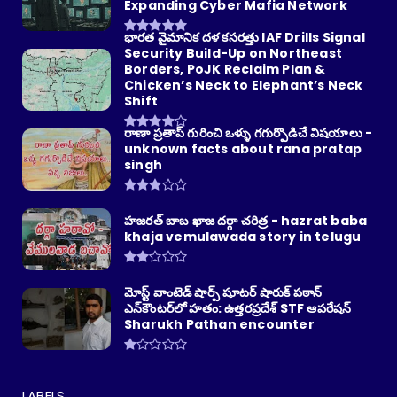
Expanding Cyber Mafia Network
భారత వైమానిక దళ కసరత్తు IAF Drills Signal
Security Build-Up on Northeast
Borders, PoJK Reclaim Plan &
Chicken’s Neck to Elephant’s Neck
Shift
రాణా ప్రతాప్ గురించి ఒళ్ళు గగుర్పొడిచే విషయాలు -
unknown facts about rana pratap
singh
హజరత్ బాబ ఖాజ దర్గా చరిత్ర - hazrat baba
khaja vemulawada story in telugu
మోస్ట్ వాంటెడ్ షార్ప్ షూటర్ షారుక్ పఠాన్
ఎన్‌కౌంటర్‌లో హతం: ఉత్తరప్రదేశ్ STF ఆపరేషన్
Sharukh Pathan encounter
LABELS