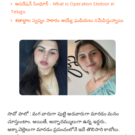
ఆపరేషన్ సింధూర్ - What is Operation Sindoor in
Telugu
శతాబ్దాల స్వప్నం సాకారం అయ్యే ఘడియలు సమీపిస్తున్నాయి
సావో పాలో : మగ వారుగా పుట్టి ఆడవారుగా మారడం మనం
చూస్తుంటాం. అయితే, అన్నాదమ్ములుగా ఉన్న ఇద్దరు..
అక్కాచెల్లెలుగా మారడం ప్రపంచంలోనే ఇదే తొలిసారి కాబోలు.