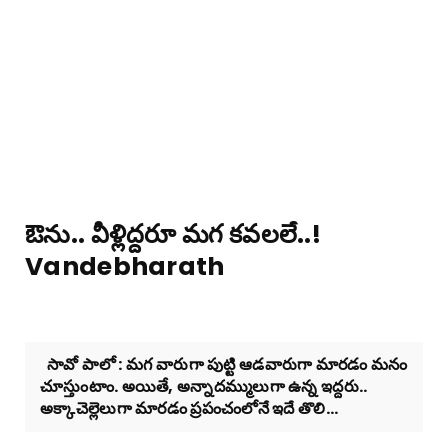
ఔను.. వీళ్లిద్దరూ మగ కవలలే..!
Vandebharath
సావో పాలో : మగ వారుగా పుట్టి ఆడవారుగా మారడం మనం
చూస్తుంటాం. అయితే, అన్నాదమ్ములుగా ఉన్న ఇద్దరు..
అక్కాచెల్లెలుగా మారడం ప్రపంచంలోనే ఇదే తొలి...