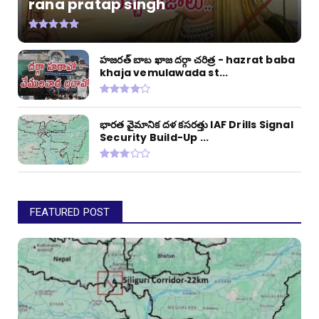
rana pratap singh
హజరత్ బాబ ఖాజ దర్గా చరిత్ర - hazrat baba
khaja vemulawada st...
భారత వైమానిక దళ కసరత్తు IAF Drills Signal
Security Build-Up ...
FEATURED POST