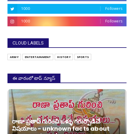
1000
Followers
1000
Followers
CLOUD LABELS
ARMY
ENTERTAINMENT
HISTORY
SPORTS
ఈ వారంలో టాప్ న్యూస్
రాణా ప్రతాప్ గురించి ఒళ్ళు గగుర్పొడిచే
విషయాలు - unknown facts about