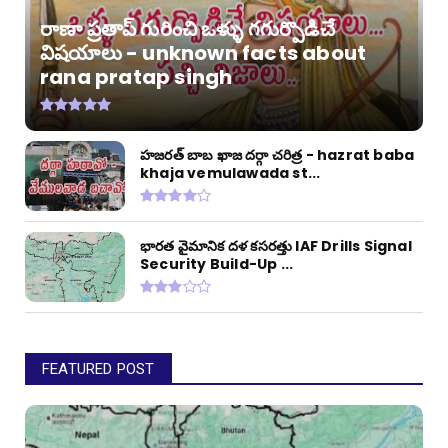
రాణా ప్రతాప్ గురించి ఒళ్ళు గగుర్పొడిచే
విషయాలు - unknown facts about
rana pratap singh
హజరత్ బాబ ఖాజ దర్గా చరిత్ర - hazrat baba
khaja vemulawada st...
భారత వైమానిక దళ కసరత్తు IAF Drills Signal
Security Build-Up ...
FEATURED POST