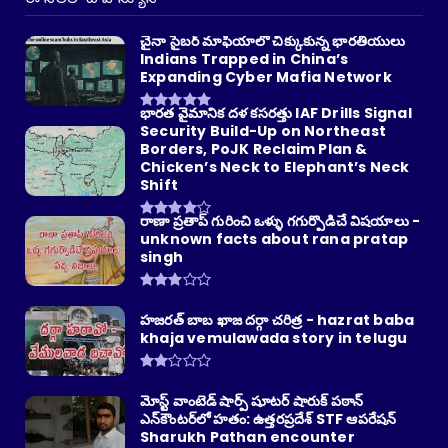
చైనా సైబర్ మాఫియాలో చిక్కుకున్న భారతీయులు
Indians Trapped in China’s
Expanding Cyber Mafia Network
భారత వైమానిక దళ కసరత్తు IAF Drills Signal
Security Build-Up on Northeast
Borders, PoJK Reclaim Plan &
Chicken’s Neck to Elephant’s Neck
Shift
రాణా ప్రతాప్ గురించి ఒళ్ళు గగుర్పొడిచే విషయాలు -
unknown facts about rana pratap
singh
హజరత్ బాబ ఖాజ దర్గా చరిత్ర - hazrat baba
khaja vemulawada story in telugu
మోస్ట్ వాంటెడ్ షార్ప్ షూటర్ షారుక్ పఠాన్
ఎన్‌కౌంటర్‌లో హతం: ఉత్తరప్రదేశ్ STF ఆపరేషన్
Sharukh Pathan encounter