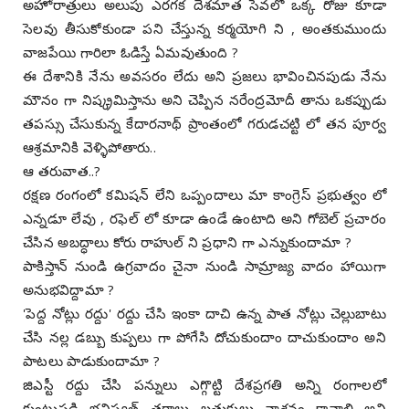
అహోరాత్రులు అలుపు ఎరగక దేశమాత సేవలో ఒక్క రోజు కూడా
సెలవు తీసుకోకుండా పని చేస్తున్న కర్మయోగి ని , అంతకుముందు
వాజపేయి గారిలా ఓడిస్తే ఏమవుతుంది ?
ఈ దేశానికి నేను అవసరం లేదు అని ప్రజలు భావించినపుడు నేను
మౌనం గా నిష్క్రమిస్తాను అని చెప్పిన నరేంద్రమోదీ తాను ఒకప్పుడు
తపస్సు చేసుకున్న కేదారనాథ్ ప్రాంతంలో గరుడచట్టి లో తన పూర్వ
ఆశ్రమానికి వెళ్ళిపోతారు..
ఆ తరువాత..?
రక్షణ రంగంలో కమిషన్ లేని ఒప్పందాలు మా కాంగ్రెస్ ప్రభుత్వం లో
ఎన్నడూ లేవు , రఫెల్ లో కూడా ఉండే ఉంటాది అని గోబెల్ ప్రచారం
చేసిన అబద్ధాలు కోరు రాహుల్ ని ప్రధాని గా ఎన్నుకుందామా ?
పాకిస్తాన్ నుండి ఉగ్రవాదం చైనా నుండి సామ్రాజ్య వాదం హాయిగా
అనుభవిద్దామా ?
'పెద్ద నోట్లు రద్దు' రద్దు చేసి ఇంకా దాచి ఉన్న పాత నోట్లు చెల్లుబాటు
చేసి నల్ల డబ్బు కుప్పలు గా పోగేసి దోచుకుందాం దాచుకుందాం అని
పాటలు పాడుకుందామా ?
జిఎస్టీ రద్దు చేసి పన్నులు ఎగ్గొట్టి దేశప్రగతి అన్ని రంగాలలో
కుంటుపడి భవిష్యత్ తరాలు బ్రతుకులు నాశనం కావాలి అని