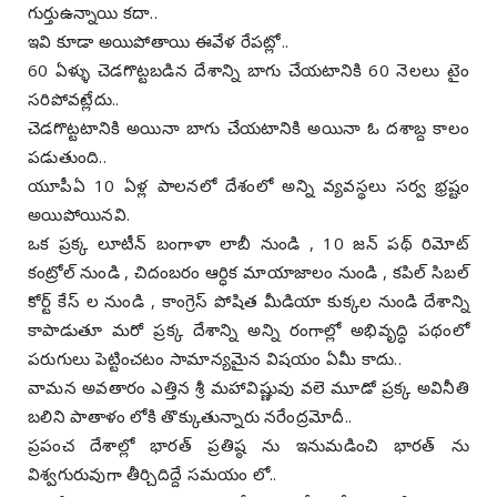
గుర్తుఉన్నాయి కదా..
ఇవి కూడా అయిపోతాయి ఈవేళ రేపట్లో..
60 ఏళ్ళు చెడగొట్టబడిన దేశాన్ని బాగు చేయటానికి 60 నెలలు టైం
సరిపోవట్లేదు..
చెడగొట్టటానికి అయినా బాగు చేయటానికి అయినా ఓ దశాబ్ద కాలం
పడుతుంది..
యూపీఏ 10 ఏళ్ల పాలనలో దేశంలో అన్ని వ్యవస్థలు సర్వ భ్రష్టం
అయిపోయినవి.
ఒక ప్రక్క లూటీన్ బంగాళా లాబీ నుండి , 10 జన్ పథ్ రిమోట్
కంట్రోల్ నుండి , చిదంబరం ఆర్ధిక మాయాజాలం నుండి , కపిల్ సిబల్
కోర్ట్ కేస్ ల నుండి , కాంగ్రెస్ పోషిత మీడియా కుక్కల నుండి దేశాన్ని
కాపాడుతూ మరో ప్రక్క దేశాన్ని అన్ని రంగాల్లో అభివృద్ధి పథంలో
పరుగులు పెట్టించటం సామాన్యమైన విషయం ఏమీ కాదు..
వామన అవతారం ఎత్తిన శ్రీ మహావిష్ణువు వలె మూడో ప్రక్క అవినీతి
బలిని పాతాళం లోకి తొక్కుతున్నారు నరేంద్రమోదీ..
ప్రపంచ దేశాల్లో భారత్ ప్రతిష్ఠ ను ఇనుమడించి భారత్ ను
విశ్వగురువుగా తీర్చిదిద్దే సమయం లో..