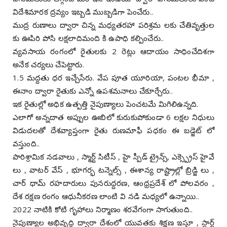
విదేశిమారక ద్రవ్యం ఇబ్బడి ముబ్బడిగా పెంచేరు..
ముద్ర రుణాలు ద్వారా చిన్న మధ్యతరహా పరిశ్రమ లకు చేతివృత్తుల
కు ఊపిరి పోసి లక్షలాదిమంది కి ఉపాధి కల్పించేరు..
వ్యవసాయ రంగంలో రైతులకు 2 రెట్లు ఆదాయం సాధించేదిశగా
అనేక చర్యలు చేపెట్టారు.
1.5 మద్దతు ధర ఇచ్చేసేరు. వేప పూత యూరియా, పంటల భీమా ,
ఈనాం ద్వారా రైతుకు ఎన్నో ఉపశమనాలు చేకూర్చేరు..
ఇక రైతుల్లో అధిక ఉత్పత్తి నైపుణ్యాలు పెంచటమే మిగిలిఉన్నది.
ఎలాగో అన్నదాత అప్పుల ఊబిలో కురుకుపోకుండా 6 లక్షల నిధులు
విడుదలతో దేశవ్యాప్తంగా రైతు రుణమాఫీ పధకం ఈ బడ్జెట్ లో
వస్తుంది..
పారిశ్రామిక నడవాలు , స్మార్ట్ సిటీస్ , హై స్పీడ్ ట్రైన్స్, ఎక్స్ప్రెస్ హైవే
లు , వాటర్ వేస్ , భూగర్భ టన్నెల్స్ , ఈశాన్య రాష్ట్రాల్లో బ్రిడ్జి లు ,
చార్ ధామ్ రహదారులు పునరుద్దరణ, ఆంధ్రప్రదేశ్ లో పోలవరం ,
దేశ రక్షణ రంగం ఆధునీకరణ లాంటి వి నడి మధ్యలో ఉన్నాయి..
2022 నాటికి కోటి గృహాలు నిర్మాణం శరవేగంగా సాగుతుంది..
నైపుణ్యాల అభివృద్ధి ద్వారా దేశంలో యువతకు శిక్షణ ఇస్తూ , స్టార్ట్