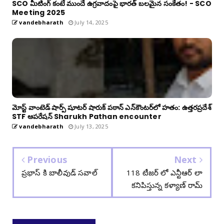
SCO మీటింగ్ కంటే ముందే ఉగ్రవాదంపై భారత్ బలమైన సంకేతం! - SCO
Meeting 2025
vandebharath
July 14, 2025
మోస్ట్ వాంటెడ్ షార్ప్ షూటర్ షారుక్ పఠాన్ ఎన్‌కౌంటర్‌లో హతం: ఉత్తరప్రదేశ్
STF ఆపరేషన్ Sharukh Pathan encounter
vandebharath
July 13, 2025
Previous
Next
ప్రభాస్ కి బాలీవుడ్ సవాల్
118 టీజర్ లో ఎన్టీఆర్ లా
కనిపిస్తున్న కళ్యాణ్ రామ్