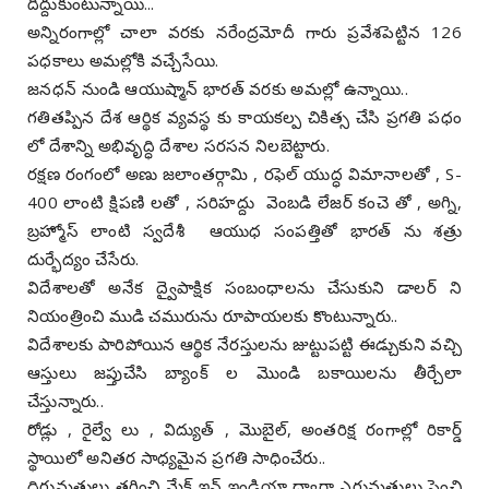
దిద్దుకుంటున్నాయి...
అన్నిరంగాల్లో చాలా వరకు నరేంద్రమోదీ గారు ప్రవేశపెట్టిన 126
పధకాలు అమల్లోకి వచ్చేసేయి.
జనధన్ నుండి ఆయుష్మాన్ భారత్ వరకు అమల్లో ఉన్నాయి..
గతితప్పిన దేశ ఆర్థిక వ్యవస్థ కు కాయకల్ప చికిత్స చేసి ప్రగతి పధం
లో దేశాన్ని అభివృద్ధి దేశాల సరసన నిలబెట్టారు.
రక్షణ రంగంలో అణు జలాంతర్గామి , రఫెల్ యుద్ధ విమానాలతో , S-
400 లాంటి క్షిపణి లతో , సరిహద్దు వెంబడి లేజర్ కంచె తో , అగ్ని,
బ్రహ్మోస్ లాంటి స్వదేశీ ఆయుధ సంపత్తితో భారత్ ను శత్రు
దుర్భేద్యం చేసేరు.
విదేశాలతో అనేక ద్వైపాక్షిక సంబంధాలను చేసుకుని డాలర్ ని
నియంత్రించి ముడి చమురును రూపాయలకు కొంటున్నారు..
విదేశాలకు పారిపోయిన ఆర్థిక నేరస్తులను జుట్టుపట్టి ఈడ్చుకుని వచ్చి
ఆస్తులు జప్తుచేసి బ్యాంక్ ల మొండి బకాయిలను తీర్చేలా
చేస్తున్నారు..
రోడ్లు , రైల్వే లు , విద్యుత్ , మొబైల్, అంతరిక్ష రంగాల్లో రికార్డ్
స్థాయిలో అనితర సాధ్యమైన ప్రగతి సాధించేరు..
దిగుమతులు తగ్గించి మేక్ ఇన్ ఇండియా ద్వారా ఎగుమతులు పెంచి