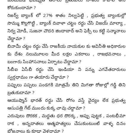
కోరుకుందామా ?
రిజర్వ్ బ్యాంక్ లో 27% శాతం నిల్వపెట్టి , ప్రభుత్వ బ్యాంకుల్లో
సొమ్ము కొల్లగొట్టి , బ్యాంక్ దివాళా చట్టం రద్దు చేసి విజయ్ మాల్యా ,
నిర్వ మోడీ, సుజనా చౌదరి జిందాబాద్ అని ఫెక్సీ లు కట్టి సన్మానాలు
చేద్దామా ?
బినామీ చట్టం రద్దు చేసి రాజకీయ నాయకుల కు అవినీతి అధికారుల
కు దేశం నలుమూలల మీద లక్షల ఎకరాలు , రాజభవనాలు ,
బంగారు సింహాసనాలు ఏర్పాటు చేద్దామా ?
సీబీఐ ఏసీబీ రద్దు చేసి ఇండియా ని పన్ను ఎగవేతదారులు
స్వర్గధామం గా తయారు చేద్దామా ?
పప్పులు పప్పలు పండగకి మాత్రమే తిని మిగతా రోజుల్లో గడ్డి తిని
బ్రతుకుదామా ?
ఆయుష్మాన్ భారత్ రద్దు చేసి రోగం వస్తే వైద్యం లేక ప్రభుత్వ
ఆసుపత్రి గేట్ ముందు కుక్క చావు చద్దామా ?
ఎరువులు దొరకక , మద్దతు ధర దొరక్క , అప్పు పుట్టక , పంటభీమా
రాక , అన్నదాతలు ఆత్మహత్యలు చేసుకుంటుంటే వాళ్ళ దినం
భోజనాలు కు కూడా వెళదామా ?