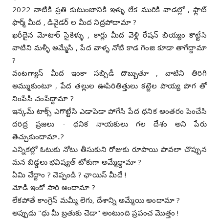
2022 నాటికి ప్రతి కుటుంబానికి ఇళ్ళు లేక మురికి వాడల్లో , ఫ్లాట్
ఫార్మ్ మీద , డివైడర్ ల మీద నిద్రపోదామా ?
ఖరీదైన మోటార్ సైకిళ్ళు , కార్లు మీద వెళ్లి రేషన్ బియ్యం కొట్టేసి
వాటిని మళ్ళీ అమ్మేసి , పేద వాళ్ళ నోటి కాడ గెంజి కూడా తాగేద్దామా
?
వంటగ్యాస్ మీద ఇంకా సబ్సిడీ దొబ్బుతూ , వాటిని తిరిగి
అమ్ముకుంటూ , పేద తల్లుల ఊపిరితిత్తులు కట్టెల పొయ్య పొగ తో
నింపేసి చంపేద్దామా ?
ఇన్కమ్ టాక్స్ ఎగొట్టేసి ఎడాపెడా పోగేసి పేద ధనిక అంతరం పెంచేసి
దరిద్ర ప్రజలు - ధనిక నాయకులు గల దేశం అని పేరు
తెచ్చుకుందామా..?
ఎన్నికల్లో ఓటుకు నోటు తీసుకుని రోజుకు రూపాయి పావలా చొప్పున
మన బిడ్డలు భవిష్యత్ టోకుగా అమ్మేద్దామా ?
ఏమి చేద్దాం ? చెప్పండి ? ఛాయిస్ మీదే !
మోడీ ఇంకో సారి అందామా ?
లేకపోతే కాంగ్రెస్ మమ్మీ లెగు, దేశాన్ని అమ్మేయి అందామా ?
అప్పుడు "ధు మీ బ్రతుకు చెడా" అంటుంది ప్రపంచ మొత్తం !