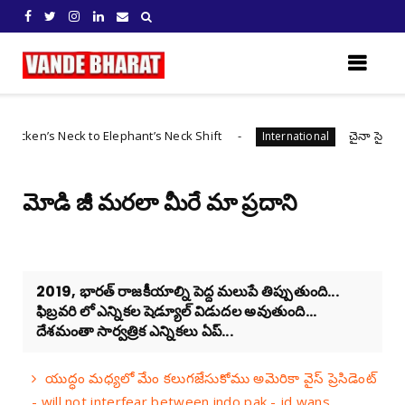
ck to Elephant’s Neck Shift
చైనా సైబర్ మాఫియాలో చి
International
మోడి జీ‌ మరలా మీరే మా ప్రదాని
2019, భారత్ రాజకీయాల్ని పెద్ద మలుపే తిప్పుతుంది...
ఫిబ్రవరి లో ఎన్నికల షెడ్యూల్ విడుదల అవుతుంది...
దేశమంతా సార్వత్రిక ఎన్నికలు ఏప్...
యుద్ధం మధ్యలో మేం కలుగజేసుకోము అమెరికా వైస్ ప్రెసిడెంట్
- will not interfear between indo pak - jd wans