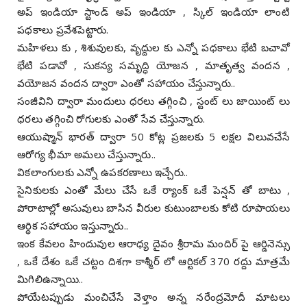
అప్ ఇండియా స్టాండ్ అప్ ఇండియా , స్కిల్ ఇండియా లాంటి
పధకాలు ప్రవేశపెట్టారు.
మహిళలు కు , శిశువులకు, వృద్దుల కు ఎన్నో పధకాలు భేటి బచావో
భేటి పడావో , సుకన్య సమృద్ధి యోజన , మాతృత్వ వందన ,
వయోజన వందన ద్వారా ఎంతో సహాయం చేస్తున్నారు..
సంజీవిని ద్వారా మందులు ధరలు తగ్గించి , స్టంట్ లు జాయింట్ లు
ధరలు తగ్గించి రోగులకు ఎంతో సేవ చేస్తున్నారు.
ఆయుష్మాన్ భారత్ ద్వారా 50 కోట్ల ప్రజలకు 5 లక్షల విలువచేసే
ఆరోగ్య భీమా అమలు చేస్తున్నారు..
వికలాంగులకు ఎన్నో ఉపకరణాలు ఇచ్చేరు..
సైనికులకు ఎంతో మేలు చేసే ఒకే ర్యాంక్ ఒకే పెన్షన్ తో బాటు ,
పోరాటాల్లో అసువులు బాసిన వీరుల కుటుంబాలకు కోటి రూపాయలు
ఆర్ధిక సహాయం ఇస్తున్నారు..
ఇంక కేవలం హిందువుల ఆరాధ్య దైవం శ్రీరామ మందిర్ పై ఆర్డినెన్సు
, ఒకే దేశం ఒకే చట్టం దిశగా కాశ్మీర్ లో ఆర్టికల్ 370 రద్దు మాత్రమే
మిగిలిఉన్నాయి..
పోయేటప్పుడు మంచిచేసే వెళ్తాం అన్న నరేంద్రమోదీ మాటలు