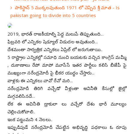
పాకిస్థాన్ 5 ముక్కలవుతుంది 1971 లో చెప్పిన శ్రీ మాత - Is
pakistan going to divide into 5 countries
2019, భారత్ రాజకీయాల్ని పెద్ద మలుపే తిప్పుతుంది...
ఫిబ్రవరి లో ఎన్నికల షెడ్యూల్ విడుదల అవుతుంది...
దేశమంతా సార్వత్రిక ఎన్నికలు ఏప్రిల్ లో జరుగుతాయి..
5 రాష్ట్రాల ఎన్నికల్లో సమాధి నుంచి బయటకు వచ్చిన కాంగ్రెస్ మమ్మీ
, దుకాణాలు రేపో మాపో మూసేసే ఇతర పార్టీలు కలిసి బీజేపీ పై
ముఖ్యంగా నరేంద్రమోదీ పై భీకర యుద్ధం చేస్తారు...
వాళ్లకు ఈ ఎన్నికలు చావో రేవో మరి...
నరేంద్రమోదీ తిరిగి వచ్చేడో వీళ్లంతా అవినీతి కేసుల్లో జైల్లో
మగ్గవలిసినదే...
లేక ఈ అవినీతి డ్రాకులా లు వచ్చేరో దేశం భారీ మూల్యం
చెల్లించుకోవాలి..
ఇంక పట్టుమని 4 నెలలు..
ఇప్పుడిపుడే నరేంద్రమోదీ చేపట్టిన అభివృద్ధి పధకాలు ఓ రూపు