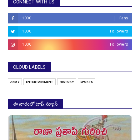
CONNECT WITH US
1000
Fans
1000
Followers
1000
Followers
CLOUD LABELS
ARMY
ENTERTAINMENT
HISTORY
SPORTS
ఈ వారంలో టాప్ న్యూస్