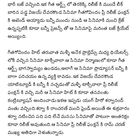
భారీ బజ్ వచ్చింది.ఇక గీత ఆర్ట్స్ లో తెరకెక్కి రిలీజ్ కి ముందే లీక్
బారిన పడ్డ విజయ్ దేవరకొండ సినిమా గీతగోవిందం ప్రీ రిలీజ్ ఫంక్షన్
కి అటెండ్ అయ్యాడు బన్నీ.ముందు నుండి ఆ సినిమాకి మంచి క్రేజ్
ఉన్నప్పటికీ కూడా బన్నీ ప్రెజన్స్ తో ఆ సినిమాపై మరింత బజ్ క్రియేట్
అయ్యింది.
గీతగోవిందం హిట్ తరువాత మళ్ళీ అనేక ప్రొబ్లెమ్స్ మధ్య థియేటర్స్
లోకి వచ్చిన సినిమా టాక్సీవాలా.ఆ సినిమా నిర్మాణంలో కూడా గీత
ఆర్ట్స్ భాగస్వామ్యం ఉండడం,అలాగే ఆ సినిమా ప్రొడ్యూసర్ బన్నీ కి
బాగా పరిచయం ఉన్న వ్యక్తి కావడం..ఇక విజయ్ దేవరకొండ
యాటిట్యూడ్ కి బన్నీ కి నచ్చడంతో మళ్ళీ టాక్సీవాలా ప్రీ రిలీజ్
ఫంక్షన్ కి వచ్చి మరీ ఆ సినిమా హిట్ కి కూడా తనవంతు
కంట్రిబ్యూషన్ అందించాడు.ఇకఆ ఇప్పడు యంగ్ హీరో శర్వానంద్
వంతు వచ్చింది.శర్వా కి రాంచరణ్ మంచి ఫ్రెండ్.అయితే ఈ శుక్రవారం
శర్వా నటించిన పది పది లేచే మనసు సినిమాతో పాటుగా అంతరిక్షం
కూడా రిలీజ్ అవుతుంది.ఆ సినిమా ప్రీ రిలీజ్ ఫంక్షన్ కి రామ్ చరణ్
ముఖ్య అతిధిగా వెళుతున్నాడు.