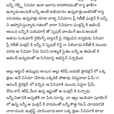
బన్నీ నెక్స్ట్ సినిమా ఇంకా ఖరారు కాకపోవడంతో కాస్త ఖాళీగా
ఉన్నాడు.అందుకే బన్నీ అంటే అభిమానం ఉన్నవాళ్లు,అతనితో కాస్త
పరిచయం ఉన్నవాళ్లు కూడా వాళ్ళ సినిమాల ప్రీ రిలీజ్ ఫంక్షన్ కి బన్నీ
ని ఆహ్వానిస్తున్నారు.గతంలో చాలా సినిమాల ఫంక్షన్స్ కి అటెండ్
అయిన బన్నీ కి సుకుమార్ తో స్పెషల్ బాండింగ్ ఉంది.అందుకే
అతను సుకుమార్ రైటింగ్స్ బ్యానర్ పై నిర్మించిన దర్శకుడు సినిమా
ప్రీ రిలీజ్ ఫంక్షన్ కి బన్నీ ని స్పెషల్ గెస్ట్ గా పిలిచాడు.రిలీజ్ కి ముందు
వరకు ఆ సినిమా పేరు వినని వాళ్ళుకి సైతం బన్నీ ఆ ఈవెంట్ కి
అటెండ్ అవ్వడంతో ఆ సినిమాపై అటెన్షన్ ఏర్పడింది.
అల్లు అర్జున్ తమ్ముడు అయిన అల్లు శిరీష్ బయటి ప్రొడక్షన్ లో ఒక్క
క్షణం అనే సినిమా చేసాడు.ఎక్కడికి పోతావు చిన్నవాడా ఫేమ్ VI
ఆనంద్ డైరెక్షన్ లో వచ్చిన ఆ సినిమాకి ముందు పెద్దగా ఫేమ్
లేదు.కానీ శిరీష్ మీద ఉన్న ఇష్టంతో ఆ ఫంక్షన్ కి వచ్చాడు
బన్నీ.నిజానికి అప్పటికి నా పేరు సూర్య…నా ఇల్లు ఇండియా షూటింగ్
లో ఉన్న బన్నీ ఆ ఫంక్షన్ కి రావడంతో బన్నీ కొత్త గెటప్ చూడడానికి
చాలామంది ఇంట్రెస్ట్ చూపించారు.అలా ఒక్క క్షణం సినిమాకి కూడా