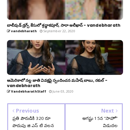
బాలీవుడ్ డ్రగ్స్ కేసులో శ్రద్ధాకపూర్, సారా ఆలీఖాన్ - vandebharath
vandebharath
September 22, 2020
అమెరికాలో నల్ల జాతి వివక్షపై స్పందించన మహేష్ బాబు, రకుల్ -
vandebharath
VandebharathStaff
June 03, 2020
Previous
Next
ప్రతి పౌరుడికి 320 రూ
అగ‌ష్టు 15న “సాహో”
పొదుపు జి ఎస్ టి వలన
విడుద‌ల‌