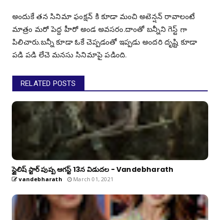
అందుకే తన సినిమా ఫంక్షన్ కి కూడా మంచి అటెన్షన్ రావాలంటే
మాత్రం మరో పెద్ద హీరో అండ అవసరం.దాంతో బన్నీని గెస్ట్ గా
పిలిచారు.బన్నీ కూడా ఓకే చెప్పడంతో ఇప్పడు అందరి దృష్టి కూడా
పడి పడి లేచె మనసు సినిమాపై పడింది.
RELATED POSTS
స్టైలిష్‌ స్టార్ పుష్ప ఆగస్ట్‌ 13న విడుదల - Vandebharath
vandebharath
March 01, 2021