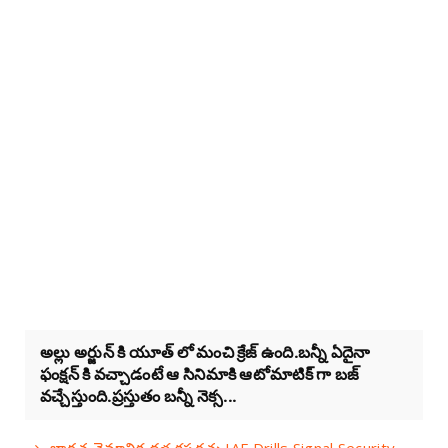
అల్లు అర్జున్ కి యూత్ లో మంచి క్రేజ్ ఉంది.బన్నీ ఏదైనా
ఫంక్షన్ కి వచ్చాడంటే ఆ సినిమాకి ఆటోమాటిక్ గా బజ్
వచ్చేస్తుంది.ప్రస్తుతం బన్నీ నెక్స...
భారత వైమానిక దళ కసరత్తు IAF Drills Signal Security