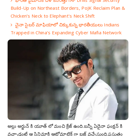
Build-Up on Northeast Borders, PoJK Reclaim Plan &
Chicken’s Neck to Elephant’s Neck Shift
చైనా సైబర్ మాఫియాలో చిక్కుకున్న భారతీయులు Indians
Trapped in China’s Expanding Cyber Mafia Network
అల్లు అర్జున్ కి యూత్ లో మంచి క్రేజ్ ఉంది.బన్నీ ఏదైనా ఫంక్షన్ కి
వచ్చాడంటే ఆ సినిమాకి ఆటోమాటిక్ గా బజ్ వచ్చేస్తుంది.ప్రస్తుతం