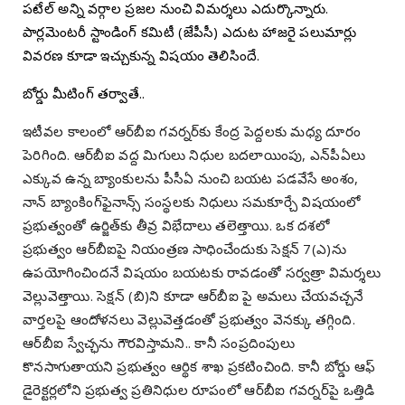
పటేల్‌ అన్ని వర్గాల ప్రజల నుంచి విమర్శలు ఎదుర్కొన్నారు.
పార్లమెంటరీ స్టాండింగ్‌ కమిటీ (జేపీసీ) ఎదుట హాజరై పలుమార్లు
వివరణ కూడా ఇచ్చుకున్న విషయం తెలిసిందే.
బోర్డు మీటింగ్‌ తర్వాతే..
ఇటీవల కాలంలో ఆర్‌బీఐ గవర్నర్‌కు కేంద్ర పెద్దలకు మధ్య దూరం
పెరిగింది. ఆర్‌బీఐ వద్ద మిగులు నిధుల బదలాయింపు, ఎన్‌పీఏలు
ఎక్కువ ఉన్న బ్యాంకులను పీసీఏ నుంచి బయట పడవేసే అంశం,
నాన్‌ బ్యాంకింగ్‌ఫైనాన్స్‌ సంస్థలకు నిధులు సమకూర్చే విషయంలో
ప్రభుత్వంతో ఉర్జిత్‌కు తీవ్ర విభేదాలు తలెత్తాయి. ఒక దశలో
ప్రభుత్వం ఆర్‌బీఐపై నియంత్రణ సాధించేందుకు సెక్షన్‌ 7(ఎ)ను
ఉపయోగించిందనే విషయం బయటకు రావడంతో సర్వత్రా విమర్శలు
వెల్లువెత్తాయి. సెక్షన్‌ (బి)ని కూడా ఆర్‌బీఐ పై అమలు చేయవచ్చనే
వార్తలపై ఆందోళనలు వెల్లువెత్తడంతో ప్రభుత్వం వెనక్కు తగ్గింది.
ఆర్‌బీఐ స్వేచ్ఛను గౌరవిస్తామని.. కానీ సంప్రదింపులు
కొనసాగుతాయని ప్రభుత్వం ఆర్థిక శాఖ ప్రకటించింది. కానీ బోర్డు ఆఫ్‌
డైరెక్టర్లలోని ప్రభుత్వ ప్రతినిధుల రూపంలో ఆర్‌బీఐ గవర్నర్‌పై ఒత్తిడి