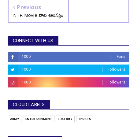
Previous
NTR Movie పాట ఆలస్యం
CONNECT WITH US
1000
Fans
1000
Followers
1000
Followers
CLOUD LABELS
ARMY
ENTERTAINMENT
HISTORY
SPORTS