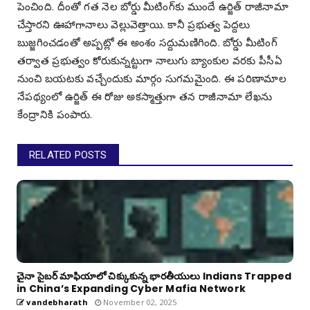
పెంచింది. దీంతో గత నెల బోర్డు మీటింగ్‌కు ముందే ఉర్జిత్‌ రాజీనామా
చేస్తారని ఊహాగానాలు వెల్లువెత్తాయి. కానీ ప్రభుత్వ పెద్దలు
బుజ్జగించడంతో అప్పట్లో ఈ అంశం సద్దుమణిగింది. బోర్డు మీటింగ్‌
తర్వాత ప్రభుత్వం కోరుకున్నట్టుగా నాలుగు బ్యాంకుల వరకు పీసీఏ
నుంచి బయటకు వచ్చేందుకు మార్గం సుగమమైంది. ఈ పరిణామాల
నేపథ్యంలో ఉర్జిత్‌ ఈ రోజు అకస్మాత్తుగా తన రాజీనామా లేఖను
కేంద్రానికి పంపారు.
RELATED POSTS
చైనా సైబర్ మాఫియాలో చిక్కుకున్న భారతీయులు Indians Trapped
in China’s Expanding Cyber Mafia Network
vandebharath
November 02, 2025