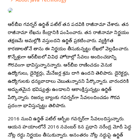
ఆర్‌బీఐ గవర్నర్‌ ఉర్జిత్‌ పటేల్‌ తన పదవికి రాజీనామా చేశారు. తన
రాజీనామా లేఖను కేంద్రానికి పంపించారు. తన రాజీనామా నిర్ణయం
తక్షణమే అమల్లోకి వస్తుందని ఉర్జిత్‌ ప్రకటించారు. వ్యక్తిగత
కారణాలతోనే తాను ఈ నిర్ణయం తీసుకున్నట్టు లేఖలో వెల్లడించారు.
కొన్నేళ్లుగా ఆర్‌బీఐలో వివిధ హోదాల్లో సేవలు అందించడాన్ని
గౌరవంగా భావిస్తున్నానన్నారు. ఆర్‌బీఐ రాణించడం వెనుక
ఉద్యోగులు, డైరెక్టర్లు, మేనేజర్ల శ్రమ దాగి ఉందని తెలిపారు. డైరెక్టర్లు,
ఉద్యోగులకు ధన్యవాదాలు చెబుతున్నానని పేర్కొన్నారు. వారందరికి
అద్భుతమైన భవిష్యత్తు ఉండాలని ఆకాంక్షిస్తున్నట్లు ఉర్జిత్‌
పేర్కొన్నారు.
రిజర్వు బ్యాంకు గవర్నర్‌గా సేవలందించడం గౌరవ
ప్రదంగా భావిస్తున్నట్టు తెలిపారు.
2016 నుంచి ఉర్జిత్‌ పటేల్‌ ఆర్బీఐ గవర్నర్‌గా సేవలందిస్తున్నారు.
ఆయన‌ హయాంలోనే 2016 నవంబర్‌ 8న ప్రధాని నరేంద్ర మోదీ పెద్ద
నోట్ల రద్దు నిర్ణయం తీసుకున్నారు. అనంతరం నోట్ల నద్దుపై ఉర్జిత్‌