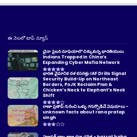
ఈ నెలలో టాప్ న్యూస్
చైనా సైబర్ మాఫియాలో చిక్కుకున్న భారతీయులు
Indians Trapped in China’s
Expanding Cyber Mafia Network
భారత వైమానిక దళ కసరత్తు IAF Drills Signal
Security Build-Up on Northeast
Borders, PoJK Reclaim Plan &
Chicken’s Neck to Elephant’s Neck
Shift
రాణా ప్రతాప్ గురించి ఒళ్ళు గగుర్పొడిచే విషయాలు -
unknown facts about rana pratap
singh
హజరత్ బాబ ఖాజ దర్గా చరిత్ర - hazrat baba