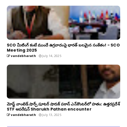
SCO మీటింగ్ కంటే ముందే ఉగ్రవాదంపై భారత్ బలమైన సంకేతం! - SCO
Meeting 2025
vandebharath
July 14, 2025
మోస్ట్ వాంటెడ్ షార్ప్ షూటర్ షారుక్ పఠాన్ ఎన్‌కౌంటర్‌లో హతం: ఉత్తరప్రదేశ్
STF ఆపరేషన్ Sharukh Pathan encounter
vandebharath
July 13, 2025