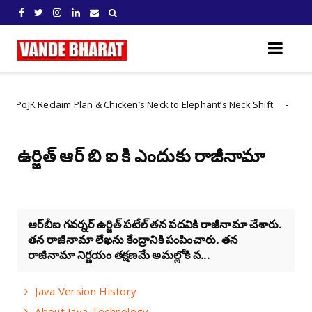
 Reclaim Plan & Chicken’s Neck to Elephant’s Neck Shift
Internationa
ఉర్జిత్ ఆర్ బి ఐ కి ఎందుకు రాజీనామా
ఆర్‌బీఐ గవర్నర్‌ ఉర్జిత్‌ పటేల్‌ తన పదవికి రాజీనామా చేశారు.
తన రాజీనామా లేఖను కేంద్రానికి పంపించారు. తన
రాజీనామా నిర్ణయం తక్షణమే అమల్లోకి వ...
Java Version History
About Java Technology