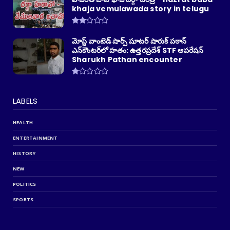
khaja vemulawada story in telugu
మోస్ట్ వాంటెడ్ షార్ప్ షూటర్ షారుక్ పఠాన్
ఎన్‌కౌంటర్‌లో హతం: ఉత్తరప్రదేశ్ STF ఆపరేషన్
Sharukh Pathan encounter
LABELS
HEALTH
ENTERTAINMENT
HISTORY
NEW
POLITICS
SPORTS