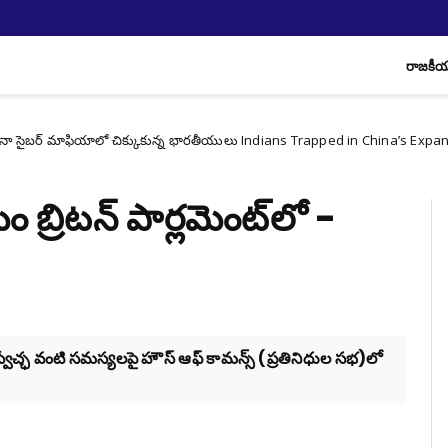
రాజకీ
ఫియాలో చిక్కుకున్న భారతీయులు Indians Trapped in China’s Expanding Cyber
బ్రిటన్‌ పార్లమెంట్‌లో -
్వేచ్ఛ వంటి సమస్యలపై హౌస్‌ ఆఫ్‌ కామన్స్‌ (ప్రతినిధుల సభ)లో