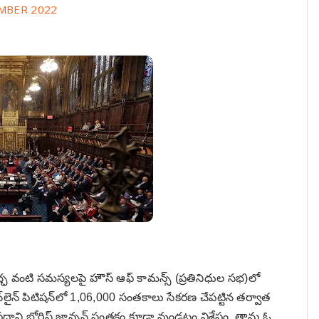
MBER 2022
్ఛ వంటి సమస్యలపై హౌస్‌ ఆఫ్‌ కామన్స్‌ (ప్రతినిధుల సభ)లో
. ఆన్‌లైన్‌ పిటిషన్‌లో 1,06,000 సంతకాలు సేకరణ చేపట్టిన తర్వాత
‌ ప్రధాని బోరిస్‌ జాన్సన్‌ సంతకం కూడా వుండటం విశేషం. తాను ఓ