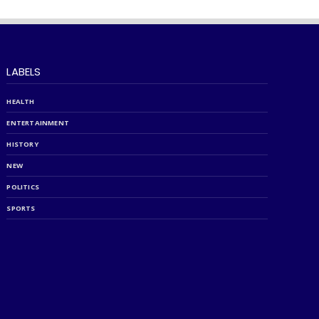
LABELS
HEALTH
ENTERTAINMENT
HISTORY
NEW
POLITICS
SPORTS