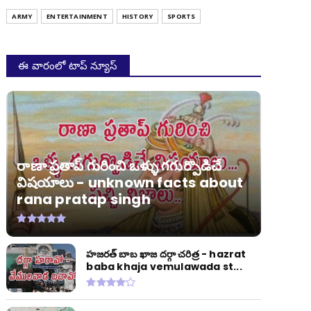
ARMY
ENTERTAINMENT
HISTORY
SPORTS
ఈ వారంలో టాప్ న్యూస్
రాణా ప్రతాప్ గురించి ఒళ్ళు గగుర్పొడిచే
విషయాలు - unknown facts about
rana pratap singh
హజరత్ బాబ ఖాజ దర్గా చరిత్ర - hazrat
baba khaja vemulawada st...