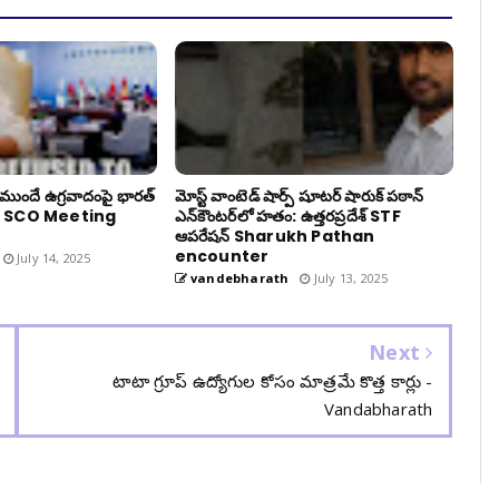
ముందే ఉగ్రవాదంపై భారత్
మోస్ట్ వాంటెడ్ షార్ప్ షూటర్ షారుక్ పఠాన్
 - SCO Meeting
ఎన్‌కౌంటర్‌లో హతం: ఉత్తరప్రదేశ్ STF
ఆపరేషన్ Sharukh Pathan
encounter
July 14, 2025
vandebharath
July 13, 2025
Next
టాటా గ్రూప్ ఉద్యోగుల కోసం మాత్రమే కొత్త కార్లు -
Vandabharath