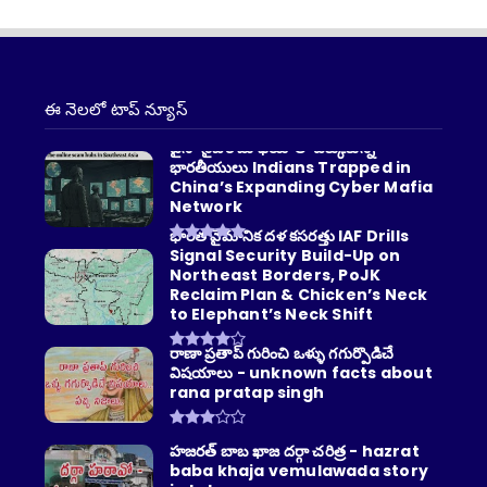
ఈ నెలలో టాప్ న్యూస్
చైనా సైబర్ మాఫియాలో చిక్కుకున్న
భారతీయులు Indians Trapped in
China’s Expanding Cyber Mafia
Network
భారత వైమానిక దళ కసరత్తు IAF Drills
Signal Security Build-Up on
Northeast Borders, PoJK
Reclaim Plan & Chicken’s Neck
to Elephant’s Neck Shift
రాణా ప్రతాప్ గురించి ఒళ్ళు గగుర్పొడిచే
విషయాలు - unknown facts about
rana pratap singh
హజరత్ బాబ ఖాజ దర్గా చరిత్ర - hazrat
baba khaja vemulawada story