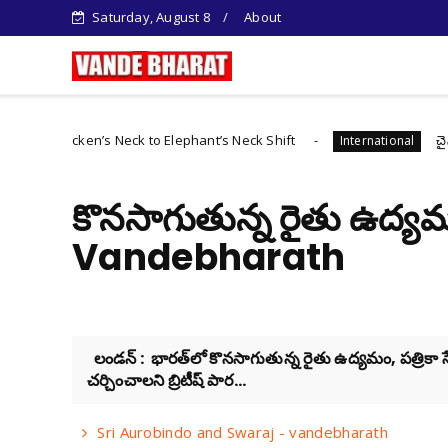
Saturday, August 8
About
cken’s Neck to Elephant’s Neck Shift
చైనా సైబర్ మా
International
కొనసాగుతున్న రైతు ఉద్యమం 
Vandebharath
లండన్‌ : భారత్‌లో కొనసాగుతున్న రైతు ఉద్యమం, పత్రికా స
చర్చించాలని బ్రిటీష్‌ పార...
Sri Aurobindo and Swaraj - vandebharath