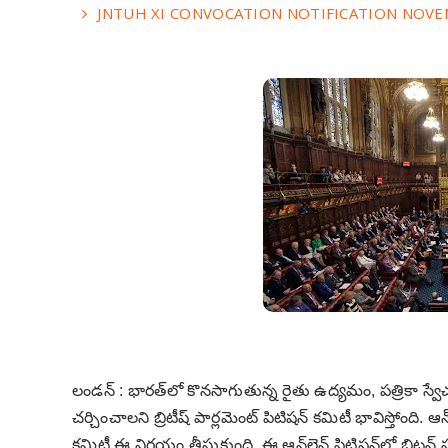
JNTUH XI CONVOCATION NOTIFICATION NOVE
లండన్‌ :
భారత్‌లో కొనసాగుతున్న రైతు ఉద్యమం, పత్రికా స్వేచ
చర్చించాలని బ్రిటీష్‌ పార్లమెంట్‌ పిటిషన్‌ కమిటీ భావిస్తోంది
కమిటీ ఈ నిర్ణయం తీసుకుంది. ఈ ఆన్‌లైన్‌ పిటిషన్‌లో బ్రిటన్