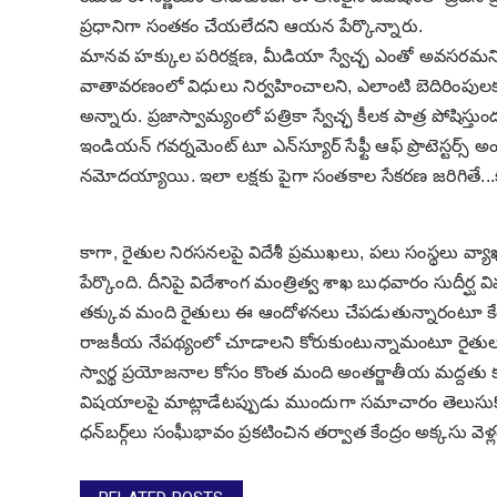
ప్రధానిగా సంతకం చేయలేదని ఆయన పేర్కొన్నారు.
మానవ హక్కుల పరిరక్షణ, మీడియా స్వేచ్ఛ ఎంతో అవసరమని, ప
వాతావరణంలో విధులు నిర్వహించాలని, ఎలాంటి బెదిరింపులకు
అన్నారు.
ప్రజాస్వామ్యంలో పత్రికా స్వేచ్ఛ కీలక పాత్ర పోషిస్తుం
ఇండియన్‌ గవర్నమెంట్‌ టూ ఎన్‌స్యూర్‌ సేఫ్టీ ఆఫ్‌ ప్రొటెస్టర్స్‌ 
నమోదయ్యాయి. ఇలా లక్షకు పైగా సంతకాల సేకరణ జరిగితే...కచ్చి
కాగా, రైతుల నిరసనలపై విదేశీ ప్రముఖలు, పలు సంస్థలు వ్
పేర్కొంది. దీనిపై విదేశాంగ మంత్రిత్వ శాఖ బుధవారం సుదీర్ఘ 
తక్కువ మంది రైతులు ఈ ఆందోళనలు చేపడుతున్నారంటూ కేంద
రాజకీయ నేపథ్యంలో చూడాలని కోరుకుంటున్నామంటూ రైతుల ఆం
స్వార్థ ప్రయోజనాల కోసం కొంత మంది అంతర్జాతీయ మద్దతు క
విషయాలపై మాట్లాడేటప్పుడు ముందుగా సమాచారం తెలుసుకోవాలని 
ధన్‌బర్గ్‌లు సంఘీభావం ప్రకటించిన తర్వాత కేంద్రం అక్కసు వెళ