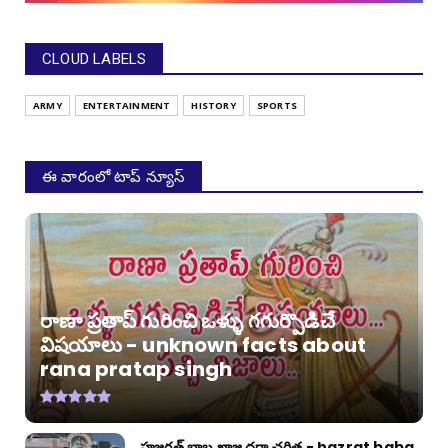
CLOUD LABELS
ARMY
ENTERTAINMENT
HISTORY
SPORTS
ఈ వారంలో టాప్ న్యూస్
రాణా ప్రతాప్ గురించి ఒళ్ళు గగుర్పొడిచే
విషయాలు - unknown facts about
rana pratap singh
హజరత్ బాబ ఖాజ దర్గా చరిత్ర - hazrat baba