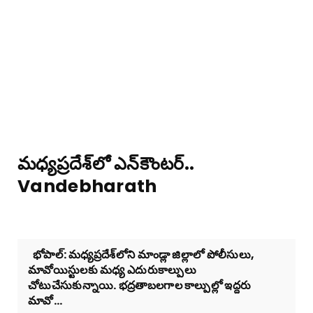
మధ్యప్రదేశ్‌లో ఎన్‌కౌంటర్‌..
Vandebharath
భోపాల్‌: మధ్యప్రదేశ్‌లోని మాండ్లా జిల్లాలో పోలీసులు,
మావోయిస్టులకు మధ్య ఎదురుకాల్పులు
చోటుచేసుకున్నాయి. భద్రతాబలగాల కాల్పుల్లో ఇద్దరు
మావో...