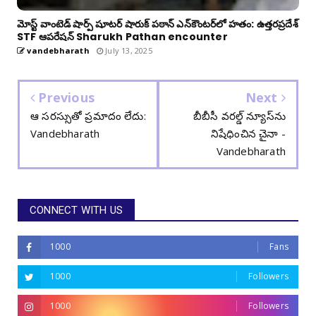
మోస్ట్ వాంటెడ్ షార్ప్ షూటర్ షారుక్ పఠాన్ ఎన్‌కౌంటర్‌లో హతం: ఉత్తరప్రదేశ్
STF ఆపరేషన్ Sharukh Pathan encounter
vandebharath
July 13, 2025
Previous
Next
ఆ సరస్సుతో ప్రమాదం లేదు:
బీబీసీ వ‌రల్డ్ న్యూస్‌ను
Vandebharath
నిషేధించిన చైనా -
Vandebharath
CONNECT WITH US
1000
Fans
1000
Followers
1000
Followers