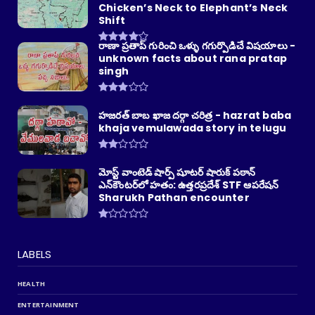
Chicken’s Neck to Elephant’s Neck
Shift
రాణా ప్రతాప్ గురించి ఒళ్ళు గగుర్పొడిచే విషయాలు -
unknown facts about rana pratap
singh
హజరత్ బాబ ఖాజ దర్గా చరిత్ర - hazrat baba
khaja vemulawada story in telugu
మోస్ట్ వాంటెడ్ షార్ప్ షూటర్ షారుక్ పఠాన్
ఎన్‌కౌంటర్‌లో హతం: ఉత్తరప్రదేశ్ STF ఆపరేషన్
Sharukh Pathan encounter
LABELS
HEALTH
ENTERTAINMENT