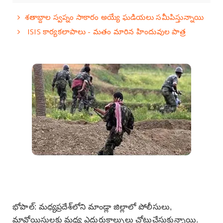
శతాబ్దాల స్వప్నం సాకారం అయ్యే ఘడియలు సమీపిస్తున్నాయి
ISIS కార్యకలాపాలు - మతం మారిన హిందువుల పాత్ర
భోపాల్‌: మధ్యప్రదేశ్‌లోని మాండ్లా జిల్లాలో పోలీసులు,
మావోయిస్టులకు మధ్య ఎదురుకాల్పులు చోటుచేసుకున్నాయి.