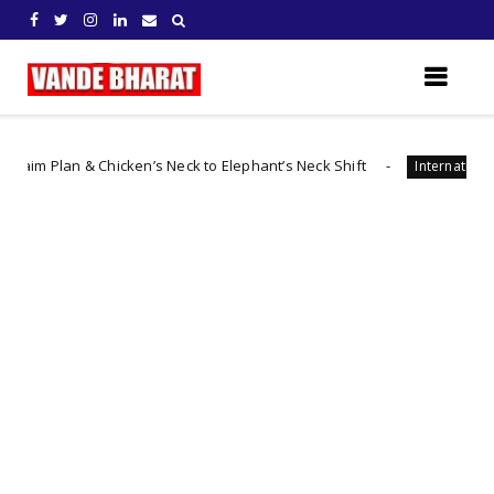
an & Chicken’s Neck to Elephant’s Neck Shift
చైనా 
International