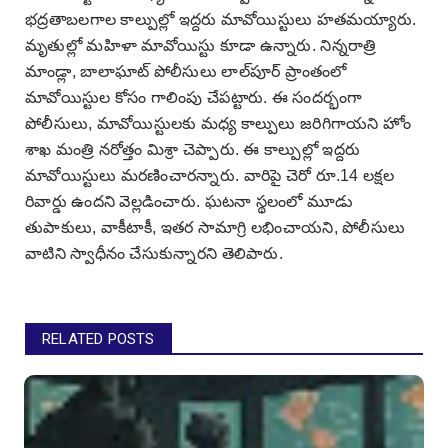
భద్రతాబలగాల కాల్పుల్లో ఇద్దరు మావోయిస్టులు హతమయ్యారు.
మృతుల్లో మహిళా మావోయిస్టు కూడా ఉన్నారు. నిన్నరాత్రి
మాండ్లా, బాలాఘాట్‌ పోలీసులు లాల్‌పూర్‌ ప్రాంతంలో
మావోయిస్టుల కోసం గాలింపు చేపట్టారు. ఈ సందర్భంగా
పోలీసులు, మావోయిస్టులకు మధ్య కాల్పులు జరిగిగాయని హోం
శాఖ మంత్రి నరోత్తం మిశ్రా చెప్పారు. ఈ కాల్పుల్లో ఇద్దరు
మావోయిస్టులు మరణించారన్నారు. వారిపై చెరో రూ.14 లక్షల
రివార్డు ఉందని వెల్లడించారు. ఘటనా స్థలంలో మూడు
తుపాకులు, వాకీటాకీ, ఇతర సామాగ్రి లభించాయని, పోలీసులు
వాటిని స్వాధీనం చేసుకున్నారని తెలిపారు.
RELATED POSTS