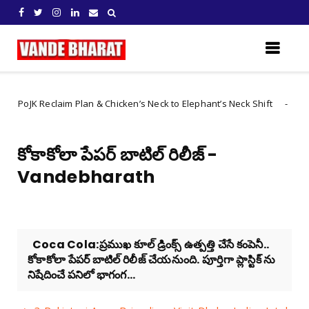
 Reclaim Plan & Chicken’s Neck to Elephant’s Neck Shift
Internationa
కోకాకోలా పేపర్ బాటిల్ రిలీజ్ -
Vandebharath
Coca Cola:ప్రముఖ కూల్ డ్రింక్స్ ఉత్పత్తి చేసే కంపెనీ..
కోకాకోలా పేపర్ బాటిల్ రిలీజ్ చేయనుంది. పూర్తిగా ప్లాస్టిక్ ను
నిషేదించే పనిలో భాగంగ...