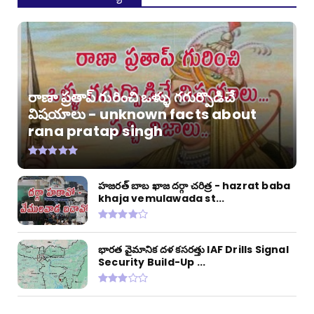
రాణా ప్రతాప్ గురించి ఒళ్ళు గగుర్పొడిచే
విషయాలు - unknown facts about
rana pratap singh
హజరత్ బాబ ఖాజ దర్గా చరిత్ర - hazrat baba
khaja vemulawada st...
భారత వైమానిక దళ కసరత్తు IAF Drills Signal
Security Build-Up ...