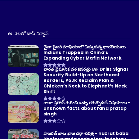
ఈ నెలలో టాప్ న్యూస్
చైనా సైబర్ మాఫియాలో చిక్కుకున్న భారతీయులు
Indians Trapped in China’s
Expanding Cyber Mafia Network
భారత వైమానిక దళ కసరత్తు IAF Drills Signal
Security Build-Up on Northeast
Borders, PoJK Reclaim Plan &
Chicken’s Neck to Elephant’s Neck
Shift
రాణా ప్రతాప్ గురించి ఒళ్ళు గగుర్పొడిచే విషయాలు -
unknown facts about rana pratap
singh
హజరత్ బాబ ఖాజ దర్గా చరిత్ర - hazrat baba