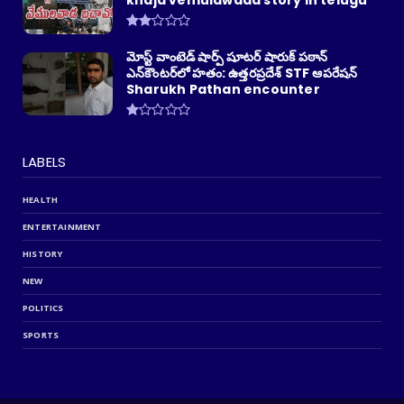
khaja vemulawada story in telugu
మోస్ట్ వాంటెడ్ షార్ప్ షూటర్ షారుక్ పఠాన్
ఎన్‌కౌంటర్‌లో హతం: ఉత్తరప్రదేశ్ STF ఆపరేషన్
Sharukh Pathan encounter
LABELS
HEALTH
ENTERTAINMENT
HISTORY
NEW
POLITICS
SPORTS