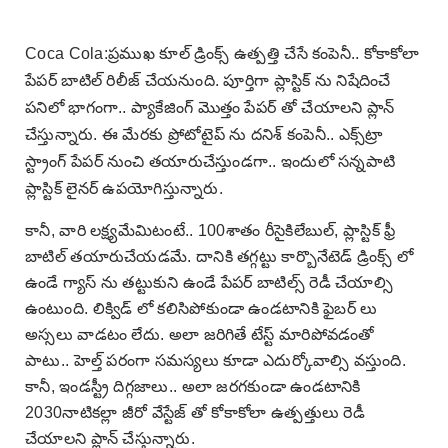
Coca Cola:ప్రముఖ కూల్ డ్రింక్స్ ఉత్పత్తి చేసే కంపెనీ.. కోకాకోలా
పేపర్ బాటిల్ రిలీజ్ చేయనుంది. పూర్తిగా ప్లాస్టిక్ ను నిషేదించే
పనిలో భాగంగా.. ప్యాకేజింగ్ మొత్తం పేపర్ తో చేయాలని ప్లాన్
చేస్తున్నారు. ఈ మేరకు ప్రోటోటైప్ ను దనిశ్ కంపెనీ.. ఎక్స్‌ట్రా
స్ట్రాంగ్ పేపర్ నుంచి తయారుచేస్తుండగా.. ఇందులో సన్నపాటి
ప్లాస్టిక్ లైనర్ ఉపయోగిస్తున్నారు.
కానీ, వారి లక్ష్యమేమిటంటే.. 100శాతం రీసైకిలేబుల్, ప్లాస్టిక్ ఫ్రీ
బాటిల్ తయారుచేయడమే. దానికి తగ్గట్టు కార్బొనేటెడ్ డ్రింక్స్ లో
ఉండే గ్యాస్ ను తట్టుకుని ఉండే పేపర్ బాటిల్స్ రెడీ చేయాల్సి
ఉంటుంది. లిక్విడ్ లో కలిసిపోకుండా ఉండటానికి ఫైబర్ లు
అస్సలు వాడటం లేదు. అలా జరిగితే టేస్ట్ మారిపోవడంతో
పాటు.. హెల్త్ పరంగా సమస్యలు కూడా ఎదుర్కోవాల్సి వస్తుంది.
కానీ, ఇండస్ట్రీ దిగ్గజాలు.. అలా జరగకుండా ఉండటానికి
2030నాటికల్లా జీరో వేస్టేజ్ తో కోకాకోలా ఉత్పత్తులు రెడీ
చేయాలని ప్లాన్ చేస్తున్నారు.