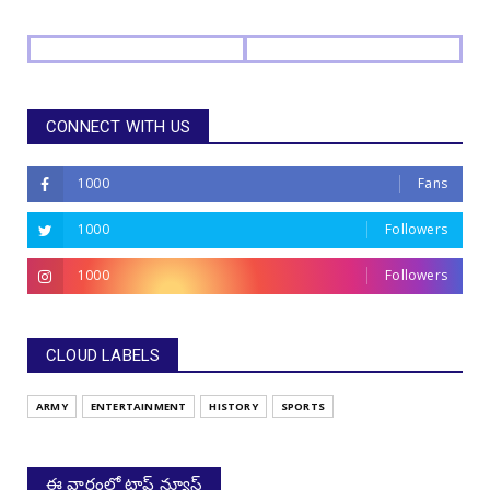
CONNECT WITH US
1000
Fans
1000
Followers
1000
Followers
CLOUD LABELS
ARMY
ENTERTAINMENT
HISTORY
SPORTS
ఈ వారంలో టాప్ న్యూస్