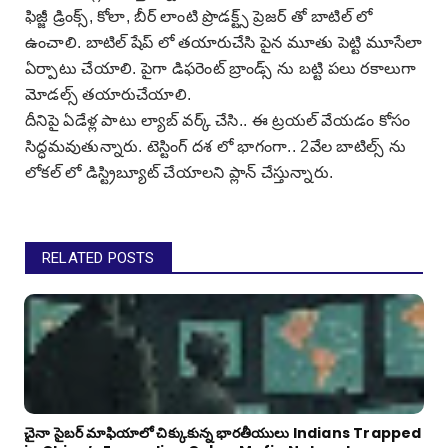
ఫిజ్జీ డ్రింక్స్, కోలా, బీర్ లాంటి ప్రొడక్ట్స్ ప్రెజర్ తో బాటిల్ లో
ఉంచాలి. బాటిల్ షేప్ లో తయారుచేసి పైన మూతు పెట్టి మూసేలా
ఏర్పాటు చేయాలి. పైగా డిఫరెంట్ బ్రాండ్స్ ను బట్టి పలు రకాలుగా
మోడల్స్ తయారుచేయాలి.
దీనిపై ఏడేళ్ల పాటు ల్యాబ్ వర్క్ చేసి.. ఈ ట్రయల్ వేయడం కోసం
సిద్ధమవుతున్నారు. టెస్టింగ్ దశ లో భాగంగా.. 2వేల బాటిల్స్ ను
లోకల్ లో డిస్ట్రిబ్యూట్ చేయాలని ప్లాన్ చేస్తున్నారు.
RELATED POSTS
చైనా సైబర్ మాఫియాలో చిక్కుకున్న భారతీయులు Indians Trapped