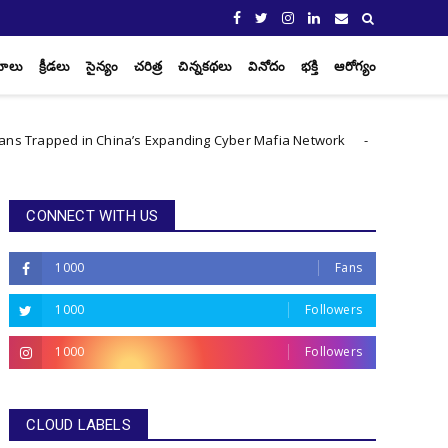
యాలు
క్రీడలు
సైన్యం
చరిత్ర
చిన్నకథలు
వినోదం
భక్తి
ఆరోగ్యం
ed in China’s Expanding Cyber Mafia Network
SCO మీ
International
CONNECT WITH US
1000
Fans
1000
Followers
1000
Followers
CLOUD LABELS