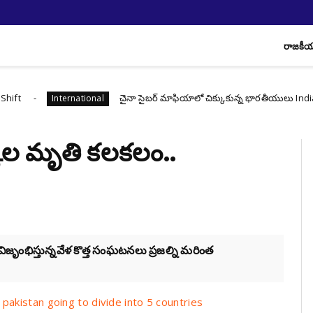
రాజకీ
చైనా సైబర్ మాఫియాలో చిక్కుకున్న భారతీయులు Indians Trapp
International
క్కల మృతి కలకలం..
ిస్తున్నవేళ కొత్త సంఘ‌ట‌న‌లు ప్రజ‌ల్ని మ‌రింత
 Is pakistan going to divide into 5 countries