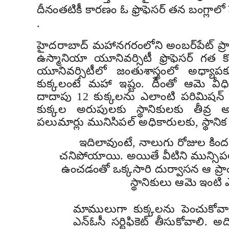
దీనంతటికీ కారణం ఓ ఫ్రొఫెసర్ తన బంగ్లాలో 
.
హైదరాబాద్ మహానగరంలోని అంబర్‌పేట్ ప్రా
ఉస్మానియా యూనివర్సిటీ ఫ్రొఫెసర్ గత కొ
యూనివర్సిటీలో జంతుశాస్త్రంలో అధ్యాపక
కుక్కలంటే మహా ఇష్టం. దీంతో ఆమె వీధి
దాదాపు 12 కుక్కలను ఎలాంటి పరిమిషన్ లేక
కుక్కల అరుపులకు స్థానికులకు తీవ్ర అస
పలుమార్లు మునిసిపల్ అధికారులకు, స్థానిక
ఇదిలావుంటే, నాలుగు రోజుల కింద
చనిపోయాయి. అయితే వీటిని మున్సిపల
ఉంచడంతో ఒక్కసారి దుర్వాసన ఆ ప్రాం
స్థానికులు ఆమె ఇంటి
మాములుగా కుక్కలను పెంచుకోవా
ఎన్ఓసీ సర్టిఫికెట్ తీసుకోవాలి. 