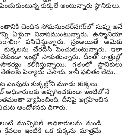
పెంచుకుంటున్న కుక్కలే అంటున్నారు స్థానికులు.
ంతానికి చెందిన సోమసుందర్‌నగర్‌లో సుష్మ అనే
న్ని ఏళ్లుగా నివాసముంటున్నారు. ఉస్మానియా
ురాలిగా పనిచేస్తున్నారు. స్రంఅయితే ఆమెకు
 కుక్కలను చేరదీసి పెంచుకుంటున్నారు. ఇలా
ుండా ఇంట్లో సాకుతున్నారు. దీంతో రాత్రుల్లో
ౌకర్యం కలిగిస్తున్నాయి. గతంలో స్థానికులు
 నేతలకు పిర్యాదు చేసారు. కానీ ఫలితం లేదు.
ట పెంపుడు కుక్కల్లోని మూడు కుక్కలు
్ అధికారులకు అప్పగించకుండా ఇంటిలోనే
తమంతా వ్యాపించింది. దీనిపై ఆగ్రహించిన
 ఎదుట ఆందోళనకు దిగారు.
లంటే మున్సిపల్ అధికారులను నుండి
అది కేవలం ఇంటికి ఒక కుక్కను మాత్రమే