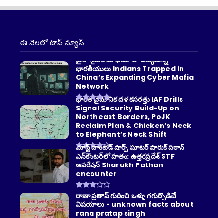
ం ఇవ్వలేదని చెప్పారు. గతంలో సుష్మా
ారీ చేసిన తన వైఖరిలో మార్పు రాలేదని
 చట్టపరమైన చర్యలు తీసుకుంటామని
ఈ నెలలో టాప్ న్యూస్
చైనా సైబర్ మాఫియాలో చిక్కుకున్న
ిస్థితి ఎదురవుతుందని చెప్తున్నారు
భారతీయులు Indians Trapped in
ళ్లకు నిత్యం ఆ ఇంటినుంచి వచ్చే వాసన
China’s Expanding Cyber Mafia
Network
యంకరమైన వైరస్ కారణంగా మనుషులకు
భారత వైమానిక దళ కసరత్తు IAF Drills
ని ప్రశిస్తున్నారు. అనుమతి లేకుండా
Signal Security Build-Up on
్లో వాటిని హింసించడం వల్ల అరుపులతో
Northeast Borders, PoJK
ందులు పడుతున్నారని ఆందోళన వ్యక్తం
Reclaim Plan & Chicken’s Neck
to Elephant’s Neck Shift
వైపు కరోనా భయంతో ఉంటే ఇప్పుడు ఈ
మోస్ట్ వాంటెడ్ షార్ప్ షూటర్ షారుక్ పఠాన్
ాలు వచ్చి అంబర్ పెట్‌ ప్రాంతం కొత్త
ఎన్‌కౌంటర్‌లో హతం: ఉత్తరప్రదేశ్ STF
 ఉందని తక్షణమే ఆమెపై చర్యలు
ఆపరేషన్ Sharukh Pathan
encounter
రాణా ప్రతాప్ గురించి ఒళ్ళు గగుర్పొడిచే
విషయాలు - unknown facts about
rana pratap singh