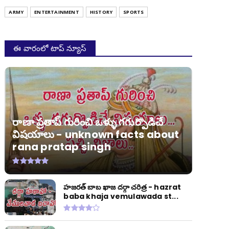
ARMY
ENTERTAINMENT
HISTORY
SPORTS
ఈ వారంలో టాప్ న్యూస్
రాణా ప్రతాప్ గురించి ఒళ్ళు గగుర్పొడిచే
విషయాలు - unknown facts about
rana pratap singh
హజరత్ బాబ ఖాజ దర్గా చరిత్ర - hazrat
baba khaja vemulawada st...