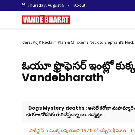
Thursday, August 6
About
rders, PoJK Reclaim Plan & Chicken’s Neck to Elephant’s Neck Shift
ఓయూ ఫ్రొఫెసర్ ఇంట్లో కు
Vandebharath
Dogs Mystery deaths : అస‌లే క‌రోనా మ‌హ‌మ్మారి విజృంభ
భ‌యాందోళ‌న‌కు గురిచేస్తున్నాయి. ఉన్నట్టు...
పాకిస్థాన్ 5 ముక్కలవుతుంది 1971 లో చెప్పిన శ్రీ మాత -