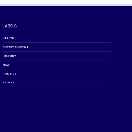
LABELS
HEALTH
ENTERTAINMENT
HISTORY
NEW
POLITICS
SPORTS