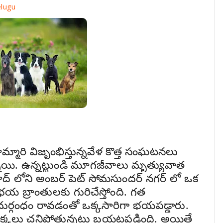
elugu
్మారి విజృంభిస్తున్నవేళ కొత్త సంఘ‌ట‌న‌లు
ున్నాయి. ఉన్నట్టుండి మూగ‌జీవాలు మృత్యువాత
బాద్ లోని అంబర్ పెట్ సోమసుందర్ నగర్ లో ఒక
 భయ బ్రాంతులకు గురిచేస్తోంది. గత
న దుర్గంధం రావడంతో ఒక్కసారిగా భయపడ్డారు.
ు కుక్కలు చనిపోతున్నట్లు బయటపడింది. అయితే