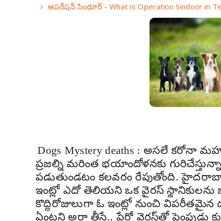
ఆపరేషన్ సింధూర్ - What is Operation Sindoor in T
Dogs Mystery deaths : అస‌లే క‌రోనా మ‌హ‌మ
ప్రజ‌ల్ని మ‌రింత భ‌యాందోళ‌న‌కు గురిచేస్త
ప‌డుతుండ‌టం క‌ల‌వ‌రం రేపుతోంది. హైదరా
ఇంట్లో ఎదో తెలియని ఒక వైరస్ స్థానికులను
కొద్దిరోజులుగా ఓ ఇంట్లో నుంచి విపరీతమై
ఏంటని అరా తీస్తే.. పేరో వైరస్‌తో పెంపుడ