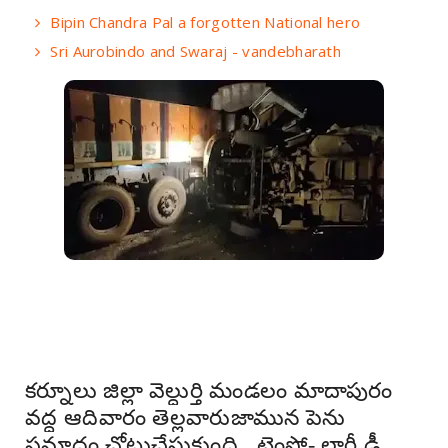
Bipin Chandra Pal a forgotten National hero
Sri Aurobindo and Swaraj - vandebharath
కర్నూలు జిల్లా వెల్దుర్తి మండలం మాదాపురం
వద్ద ఆదివారం తెల్లవారుజామున పెను
ప్రమాదం చోటుచేసుకుంది. టెంపో- లారీ ఢీ