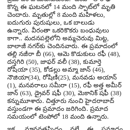
కొన్న ఈ ఘటనలో 14 మంది స్పాట్‌లో మృతి
చెందారు. మృతుల్లో 8 మంది మహిళలు,
ఐదుగురు పురుషులు, ఒక బాలుడు
ఉన్నారు. వీరంతా ఒకరికొకరు బంధువులు
కాగా.. మదనపల్లెలోని అమ్మచెరువు మిట్ట,
బాలాజీ నగర్‌కు చెందినవారు. ఈ ప్రమాదంలో
తల్లి నజీరా బీ (66), ఆమె కొడుకులు రఫీ (48),
దస్తగిరి (50), జాఫర్ వలీ (38), కుమార్తె
రోషియా (35), కోడల్లు అమ్మా జాన్ (46),
నౌజియా(34), రోషిణి(25), మనవడు అయాన్
(1), మనవరాలు సమీరా (15), రఫీ అత్త అమీర్
జాన్ (63), డ్రైవర్ షఫీ (30), మెకానిక్ షఫీ (38)
కన్నుమూశారు. చిత్తూరు నుంచి హైదరాబాద్‌
వస్తుండగా ఈ ప్రమాదం జరిగింది. ప్రమాద
సమయంలో టెంపోలో 18 మంది ఉన్నారు.
ఇక, మానవతప్పిదం వల్లే ఈ ప్రమాదం