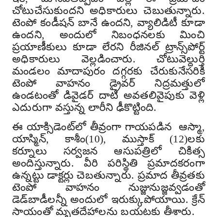
చోటుచేసుకుందని అధికారులు చెబుతున్నారు.
టెంపో కండీషన్ బానే ఉందని, వ్యాలిడిటీ కూడా
ఉందని, అందులో నిబంధనలకు మించి
ప్రయాణీకులు కూడా లేరని రీజినల్ ట్రాన్స్‌పోర్ట్
అధికారులు వెల్లడించారు. చోటువెల్దుర్తి
మండలం మాదాపురం దగ్గరకు చేరుకునేసరికి
టెంపో వాహనం డ్రైవర్ నిద్రమత్తులో
ఉండటంతో డివైడర్ దాటి అవతలివైపుకు వెళ్లి
ఎదురుగా వస్తున్న లారీని ఢీకొట్టింది.
ఈ యాక్సిడెంట్‌లో తీవ్రంగా గాయపడిన ఆస్మా,
యాస్మిన్‌, కాశీం(10), ముస్తాక్‌ (12)లకు
కర్నూలు సర్వజన ఆసుపత్రిలో చికిత్స
అందిస్తున్నారు. వీరి పరిస్థితి ప్రమాదకరంగా
ఉన్నట్టు డాక్టర్లు చెబతున్నారు. ప్రమాద తీవ్రతకు
టెంపో వాహనం నుజ్జునుజ్జవ్వడంతో
డెడ్‌‌బాడీలన్నీ అందులో ఇరుక్కుపోయాయి. క్రేన్‌
సాయంతో మృతదేహాలను బయటకు తీశారు.