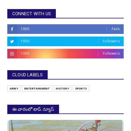
CONNECT WITH US
1000
Fans
1000
Followers
1000
Followers
CLOUD LABELS
ARMY
ENTERTAINMENT
HISTORY
SPORTS
ఈ వారంలో టాప్ న్యూస్