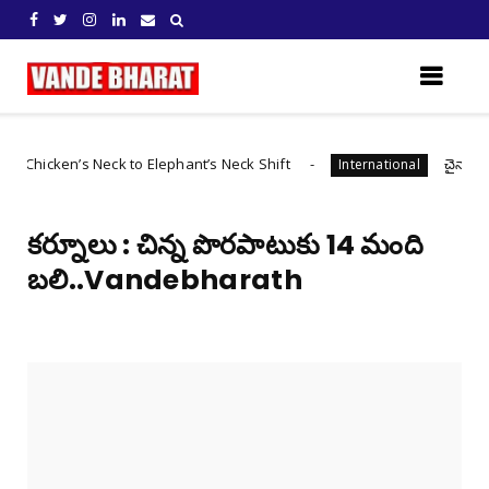
n’s Neck to Elephant’s Neck Shift
చైనా సైబర్ మాఫియా
International
కర్నూలు : చిన్న పొరపాటుకు 14 మంది
బలి..Vandebharath