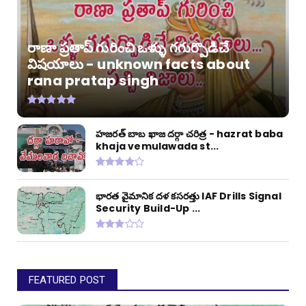
రాణా ప్రతాప్ గురించి ఒళ్ళు గగుర్పొడిచే
విషయాలు - unknown facts about
rana pratap singh
హజరత్ బాబ ఖాజ దర్గా చరిత్ర - hazrat baba
khaja vemulawada st...
భారత వైమానిక దళ కసరత్తు IAF Drills Signal
Security Build-Up ...
FEATURED POST