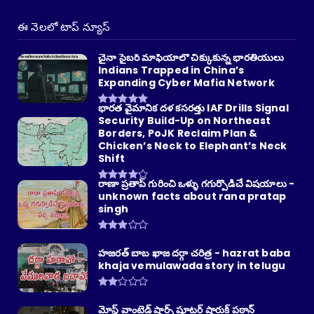
ఈ నెలలో టాప్ న్యూస్
చైనా సైబర్ మాఫియాలో చిక్కుకున్న భారతీయులు
Indians Trapped in China’s
Expanding Cyber Mafia Network
భారత వైమానిక దళ కసరత్తు IAF Drills Signal
Security Build-Up on Northeast
Borders, PoJK Reclaim Plan &
Chicken’s Neck to Elephant’s Neck
Shift
రాణా ప్రతాప్ గురించి ఒళ్ళు గగుర్పొడిచే విషయాలు -
unknown facts about rana pratap
singh
హజరత్ బాబ ఖాజ దర్గా చరిత్ర - hazrat baba
khaja vemulawada story in telugu
మోస్ట్ వాంటెడ్ షార్ప్ షూటర్ షారుక్ పఠాన్