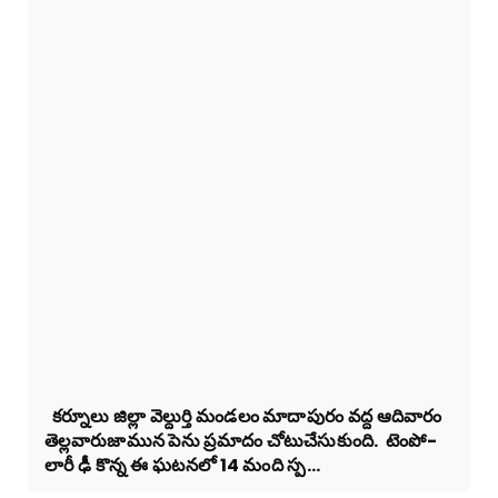
కర్నూలు జిల్లా వెల్దుర్తి మండలం మాదాపురం వద్ద ఆదివారం
తెల్లవారుజామున పెను ప్రమాదం చోటుచేసుకుంది. టెంపో-
లారీ ఢీ కొన్న ఈ ఘటనలో 14 మంది స్ప...