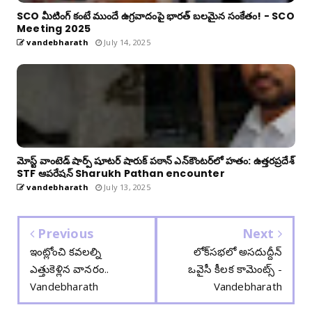
SCO మీటింగ్ కంటే ముందే ఉగ్రవాదంపై భారత్ బలమైన సంకేతం! - SCO
Meeting 2025
vandebharath
July 14, 2025
మోస్ట్ వాంటెడ్ షార్ప్ షూటర్ షారుక్ పఠాన్ ఎన్‌కౌంటర్‌లో హతం: ఉత్తరప్రదేశ్
STF ఆపరేషన్ Sharukh Pathan encounter
vandebharath
July 13, 2025
Previous
Next
ఇంట్లోంచి కవలల్ని
లోక్‌సభలో అసదుద్దీన్
ఎత్తుకెళ్లిన వానరం..
ఒవైసీ కీలక కామెంట్స్ -
Vandebharath
Vandebharath