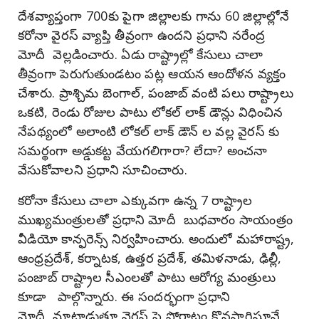
దేశవ్యాప్తంగా 700కు పైగా జిల్లాలకు గాను 60 జిల్లాల్లోనే
కరోనా వైరస్ వ్యాప్తి తీవ్రంగా ఉందని ప్రధాని నరేంద్ర
మోదీ వెల్లడించారు. ఏడు రాష్ట్రాల్లో కేసులు చాలా
తీవ్రంగా పెరుగుతుండటం పట్ల ఆయన ఆందోళన వ్యక్తం
చేశారు. ప్రాశ్చిమ బెంగాల్, పంజాబ్ వంటి పలు రాష్ట్రాలు
ఒకటి, రెండు రోజుల పాటు లోకల్ లాక్ డౌన్లు విధించిన
నేపథ్యంలో అలాంటి లోకల్ లాక్ డౌన్ ల వల్ల వైరస్ కు
సమర్థంగా అడ్డుకట్ట వేయగలిగారా? లేదా? అంచనా
వేసుకోవాలని ప్రధాని సూచించారు.
కరోనా కేసులు చాలా ఎక్కువగా ఉన్న 7 రాష్ట్రాల
ముఖ్యమంత్రులతో ప్రధాని మోదీ బుధవారం సాయంత్రం
వీడియో కాన్ఫరెన్స్ నిర్వహించారు. అందులో మహారాష్ట్ర,
ఆంధ్రప్రదేశ్, కర్నాటక, ఉత్తర ప్రదేశ్, తమిళనాడు, ఢిల్లీ,
పంజాబ్ రాష్ట్రాల సీఎంలతో పాటు ఆరోగ్య మంత్రులు
కూడా పాల్గొన్నారు. ఈ సందర్భంగా ప్రధాని
మోదీ మాట్లాడుతూ వైరస్ పై పోరాటం కొనసాగిస్తూనే