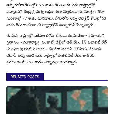
అన్ని కరోనా కేసుల్లో 65.5 శాతం కేసులు ఈ ఏడు రాష్ట్రాల్లోనే
ఉన్నాయని కేంద్ర ప్రభుత్వ అధికారులు వెల్లడించారు. మొత్తం కరోనా
మరణాల్లో 77 శాతం మరణాలు, దేశంలోని అన్ని యాక్టివ్ కేసుల్లో 63
శాతం కేసులు కూడా ఈ రాష్ట్రాల్లోనే ఉన్నాయని పేర్కొన్నారు.
ఈ ఏడు రాష్ట్రాల్లో ఇటీవల కరోనా కేసులు గణనీయంగా పెరిగాయని,
ప్రధానంగా మహారాష్ట్ర, పంజాబ్, ఢిల్లీలో డెత్ రేటు కేస్ ఫెటాలిటీ రేట్
(సీఎఫ్ఆర్) కంటే 2 శాతం ఎక్కువగా ఉందని తెలిపారు. పంజాబ్,
యూపీ తప్ప ఇతర ఐదు రాష్ట్రాల్లో పాజిటివిటీ రేటు జాతీయ
సగటు కంటే 8.52 శాతం ఎక్కువగా ఉందన్నారు.
RELATED POSTS