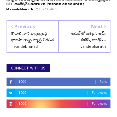
STF ఆపరేషన్ Sharukh Pathan encounter
vandebharath
July 13, 2025
Previous
Next
కొడాలి నాని వ్యాఖ్యలపై
లడఖ్ లో ఒకటైన ఆప్,
భాజపా రాష్ట్ర వ్యాప్త నిరసన
బిజెపి, కాంగ్రెస్ -
- vandebharath
vandebharath
CONNECT WITH US
1000
Fans
1000
Followers
1000
Followers