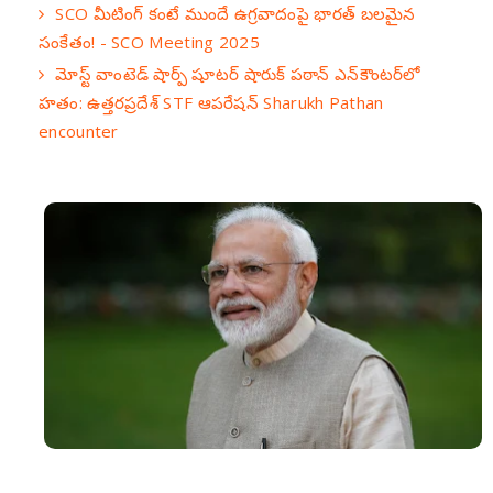
SCO మీటింగ్ కంటే ముందే ఉగ్రవాదంపై భారత్ బలమైన
సంకేతం! - SCO Meeting 2025
మోస్ట్ వాంటెడ్ షార్ప్ షూటర్ షారుక్ పఠాన్ ఎన్‌కౌంటర్‌లో
హతం: ఉత్తరప్రదేశ్ STF ఆపరేషన్ Sharukh Pathan
encounter