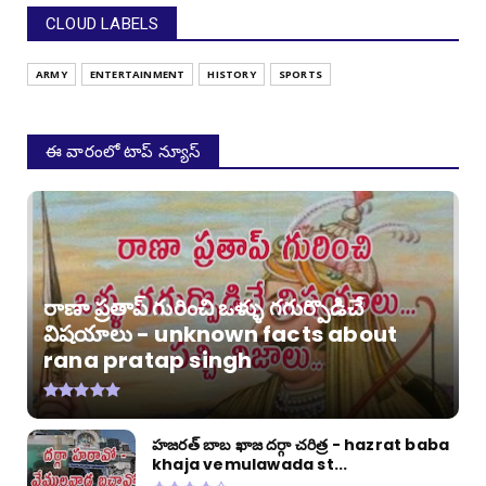
CLOUD LABELS
ARMY
ENTERTAINMENT
HISTORY
SPORTS
ఈ వారంలో టాప్ న్యూస్
రాణా ప్రతాప్ గురించి ఒళ్ళు గగుర్పొడిచే
విషయాలు - unknown facts about
rana pratap singh
హజరత్ బాబ ఖాజ దర్గా చరిత్ర - hazrat baba
khaja vemulawada st...