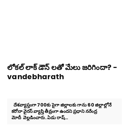
లోకల్ లాక్ డౌన్ లతో మేలు జరిగిందా? -
vandebharath
దేశవ్యాప్తంగా 700కు పైగా జిల్లాలకు గాను 60 జిల్లాల్లోనే
కరోనా వైరస్ వ్యాప్తి తీవ్రంగా ఉందని ప్రధాని నరేంద్ర
మోదీ వెల్లడించారు. ఏడు రాష్...