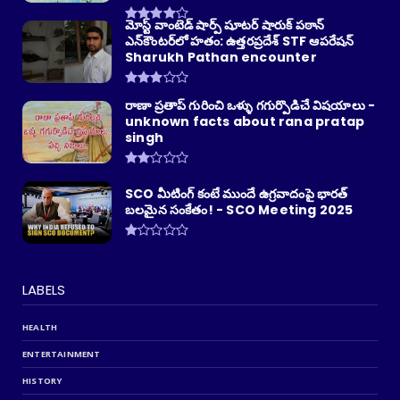
మోస్ట్ వాంటెడ్ షార్ప్ షూటర్ షారుక్ పఠాన్
ఎన్‌కౌంటర్‌లో హతం: ఉత్తరప్రదేశ్ STF ఆపరేషన్
Sharukh Pathan encounter
రాణా ప్రతాప్ గురించి ఒళ్ళు గగుర్పొడిచే విషయాలు -
unknown facts about rana pratap
singh
SCO మీటింగ్ కంటే ముందే ఉగ్రవాదంపై భారత్
బలమైన సంకేతం! - SCO Meeting 2025
LABELS
HEALTH
ENTERTAINMENT
HISTORY