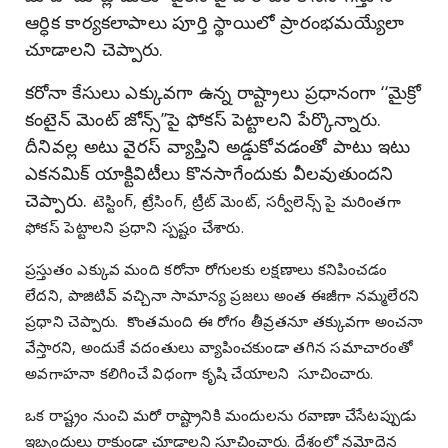
ఆర్ధిక కార్యకలాపాలు పూర్తి స్థాయిలో ప్రారంభమయ్యేలా
చూడాలని చెప్పారు.
కరోనా కేసులు ఎక్కువగా ఉన్న రాష్ట్రాలు ప్రధానంగా ‘‘మైక్రో
కంటైన్ మెంట్ జోన్స్’’పై ఫోకస్ పెట్టాలని పేర్కొన్నారు.
దీనివల్ల అటు వైరస్ వ్యాప్తిని అడ్డుకోవడంతో పాటు ఇటు
ఎకనమిక్ యాక్టివిటీలు కొనసాగేందుకు వీలవుతుందని
చెప్పారు.
టెస్టింగ్, ట్రేసింగ్, ట్రీట్ మెంట్, సర్వీలెన్స్ పై మరింతగా
ఫోకస్ పెట్టాలని ప్రధాని స్పష్టం చేశారు.
ప్రస్తుతం ఎక్కువ మంది కరోనా రోగులకు లక్షణాలు కనిపించడం
లేదని, పాజిటివ్ వచ్చినా సామాన్య ప్రజలు అంత ఈజీగా నమ్మలేరని
ప్రధాని చెప్పారు. కొంతమంది ఈ రోగం తీవ్రతనూ తక్కువగా అంచనా
వేస్తారని, అందుకే వదంతులు వ్యాపించకుండా తగిన సమాచారంతో
అవగాహనా కలిగించే విధంగా కృషి చేయాలని సూచించారు.
ఒక రాష్ట్రం నుంచి మరో రాష్ట్రానికి మందులను రవాణా చేసేటప్పుడు
ఇబ్బందులు రాకుండా చూడాలని సూచించారు. దేశంలో నమోదైన