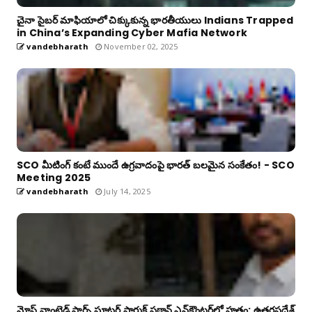
చైనా సైబర్ మాఫియాలో చిక్కుకున్న భారతీయులు Indians Trapped
in China’s Expanding Cyber Mafia Network
vandebharath
November 02, 2025
SCO మీటింగ్ కంటే ముందే ఉగ్రవాదంపై భారత్ బలమైన సంకేతం! - SCO
Meeting 2025
vandebharath
July 14, 2025
మోస్ట్ వాంటెడ్ షార్ప్ షూటర్ షారుక్ పఠాన్ ఎన్‌కౌంటర్‌లో హతం: ఉత్తరప్రదేశ్