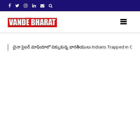
 సైబర్ మాఫియాలో చిక్కుకున్న భారతీయులు Indians Trapped in China’s Expand