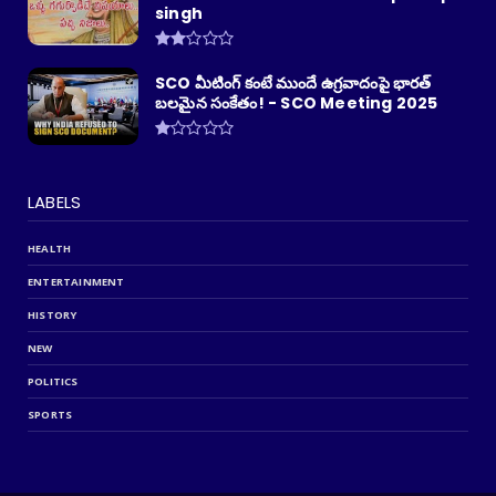
singh
SCO మీటింగ్ కంటే ముందే ఉగ్రవాదంపై భారత్
బలమైన సంకేతం! - SCO Meeting 2025
LABELS
HEALTH
ENTERTAINMENT
HISTORY
NEW
POLITICS
SPORTS