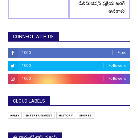
డీలిమిటేషన్ ప్రక్రియ జరిగే
అవకాశం
CONNECT WITH US
1000
Fans
1000
Followers
1000
Followers
CLOUD LABELS
ARMY
ENTERTAINMENT
HISTORY
SPORTS
ఈ వారంలో టాప్ న్యూస్