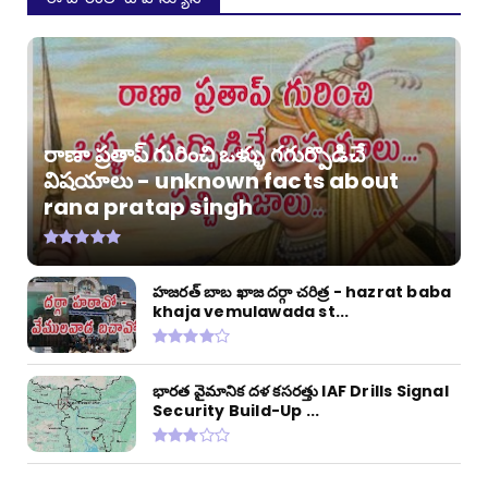
రాణా ప్రతాప్ గురించి ఒళ్ళు గగుర్పొడిచే
విషయాలు - unknown facts about
rana pratap singh
హజరత్ బాబ ఖాజ దర్గా చరిత్ర - hazrat baba
khaja vemulawada st...
భారత వైమానిక దళ కసరత్తు IAF Drills Signal
Security Build-Up ...