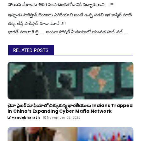
పోయిన దేశాలను తిరిగి సంపాదించుకోడానికి వచ్చారు అని....!!!!
ఇప్పుడు పాకిస్తాన్ జెండాలు ఎగిరేయాలి అంటే ఉచ్చ పడలి ఇక కాశ్మీర్ మాదే
తిక్క లేస్తే పాకిస్తాన్ కూడా మాదే..!!!
భారత్ మాతా కి జై..... అంటూ సోషల్ మీడియాలో యువత హల్ చల్....
RELATED POSTS
చైనా సైబర్ మాఫియాలో చిక్కుకున్న భారతీయులు Indians Trapped
in China’s Expanding Cyber Mafia Network
vandebharath
November 02, 2025