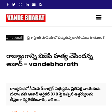
చైనా సైబర్ మాఫియాలో చిక్కుకున్న భారతీయులు Indians Trapped in C
ional
రాజ్యాంగాన్ని బిజెపి హత్య చేసిందన్న
ఆజాద్ - vandebharath
రాజ్యసభలో సీనియర్ కాంగ్రెస్ సభ్యుడు, ప్రతిపక్ష నాయకుడు
గులాం నబీ ఆజాద్ ఆర్టికల్ 370 పై ఇచ్చిన ఉత్తర్వులను
తీవ్రంగా వ్యతిరేకించారు, ఇది జ...