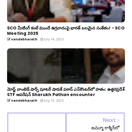
SCO మీటింగ్ కంటే ముందే ఉగ్రవాదంపై భారత్ బలమైన సంకేతం! - SCO
Meeting 2025
vandebharath
July 14, 2025
మోస్ట్ వాంటెడ్ షార్ప్ షూటర్ షారుక్ పఠాన్ ఎన్‌కౌంటర్‌లో హతం: ఉత్తరప్రదేశ్
STF ఆపరేషన్ Sharukh Pathan encounter
vandebharath
July 13, 2025
Next
జమ్మూ కాశ్మీర్‌లో