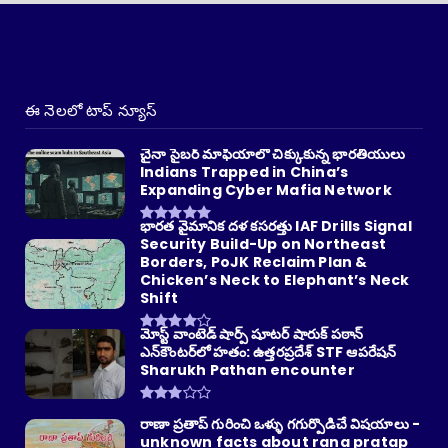
ఈ నెలలో టాప్ న్యూస్
చైనా సైబర్ మాఫియాలో చిక్కుకున్న భారతీయులు
Indians Trapped in China’s
Expanding Cyber Mafia Network
భారత వైమానిక దళ కసరత్తు IAF Drills Signal
Security Build-Up on Northeast
Borders, PoJK Reclaim Plan &
Chicken’s Neck to Elephant’s Neck
Shift
మోస్ట్ వాంటెడ్ షార్ప్ షూటర్ షారుక్ పఠాన్
ఎన్‌కౌంటర్‌లో హతం: ఉత్తరప్రదేశ్ STF ఆపరేషన్
Sharukh Pathan encounter
రాణా ప్రతాప్ గురించి ఒళ్ళు గగుర్పొడిచే విషయాలు -
unknown facts about rana pratap