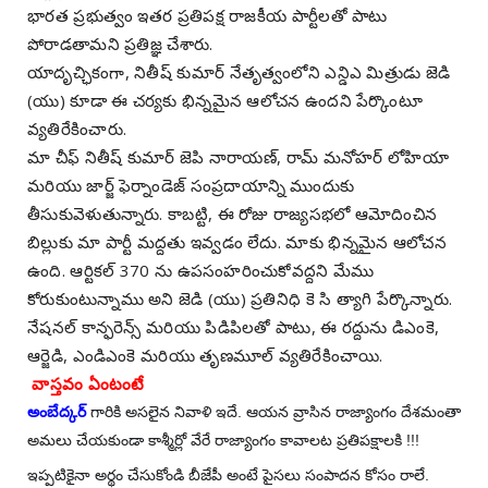
భారత ప్రభుత్వం ఇతర ప్రతిపక్ష రాజకీయ పార్టీలతో పాటు
పోరాడతామని ప్రతిజ్ఞ చేశారు.
యాదృచ్ఛికంగా, నితీష్ కుమార్ నేతృత్వంలోని ఎన్డిఎ మిత్రుడు జెడి
(యు) కూడా ఈ చర్యకు భిన్నమైన ఆలోచన ఉందని పేర్కొంటూ
వ్యతిరేకించారు.
మా చీఫ్ నితీష్ కుమార్ జెపి నారాయణ్, రామ్ మనోహర్ లోహియా
మరియు జార్జ్ ఫెర్నాండెజ్ సంప్రదాయాన్ని ముందుకు
తీసుకువెళుతున్నారు. కాబట్టి, ఈ రోజు రాజ్యసభలో ఆమోదించిన
బిల్లుకు మా పార్టీ మద్దతు ఇవ్వడం లేదు. మాకు భిన్నమైన ఆలోచన
ఉంది. ఆర్టికల్ 370 ను ఉపసంహరించుకోవద్దని మేము
కోరుకుంటున్నాము అని జెడి (యు) ప్రతినిధి కె సి త్యాగి పేర్కొన్నారు.
నేషనల్ కాన్ఫరెన్స్ మరియు పిడిపిలతో పాటు, ఈ రద్దును డిఎంకె,
ఆర్జెడి, ఎండిఎంకె మరియు తృణమూల్ వ్యతిరేకించాయి.
వాస్తవం ఏంటంటే
అంబేద్కర్
గారికి అసలైన నివాళి ఇదే. ఆయన వ్రాసిన రాజ్యాంగం దేశమంతా
అమలు చేయకుండా కాశ్మీర్లో వేరే రాజ్యాంగం కావాలట ప్రతిపక్షాలకి !!!
ఇప్పటికైనా అర్థం చేసుకోండి బీజేపీ అంటే పైసలు సంపాదన కోసం రాలే.