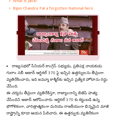
What is Java?
Bipin Chandra Pal a forgotten National hero
రాజ్యసభలో సీనియర్ కాంగ్రెస్ సభ్యుడు, ప్రతిపక్ష నాయకుడు
గులాం నబీ ఆజాద్ ఆర్టికల్ 370 పై ఇచ్చిన ఉత్తర్వులను తీవ్రంగా
వ్యతిరేకించారు, ఇది జమ్మూ కాశ్మీర్‌కు ఇచ్చిన ప్రత్యేక హోదాను రద్దు
చేసింది.
ఈ చర్యను తీవ్రంగా వ్యతిరేకిస్తూ, రాజ్యాంగాన్ని బిజెపి హత్య
చేసిందని ఆజాద్ ఆరోపించారు. ఆర్టికల్ 370 కు కట్టుబడి ఉన్న
భౌగోళికంగా, చారిత్రాత్మకంగా మరియు రాజకీయంగా భిన్నమైన మాజీ
రాష్ట్రాన్ని కూడా ఆయన పిలిచారు. ఈ ఉత్తర్వుకు వ్యతిరేకంగా