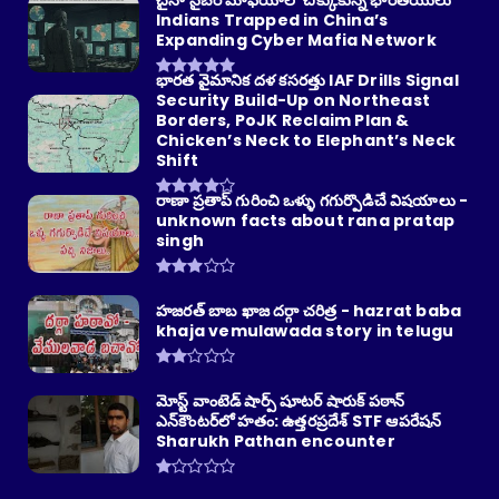
చైనా సైబర్ మాఫియాలో చిక్కుకున్న భారతీయులు
Indians Trapped in China’s
Expanding Cyber Mafia Network
భారత వైమానిక దళ కసరత్తు IAF Drills Signal
Security Build-Up on Northeast
Borders, PoJK Reclaim Plan &
Chicken’s Neck to Elephant’s Neck
Shift
రాణా ప్రతాప్ గురించి ఒళ్ళు గగుర్పొడిచే విషయాలు -
unknown facts about rana pratap
singh
హజరత్ బాబ ఖాజ దర్గా చరిత్ర - hazrat baba
khaja vemulawada story in telugu
మోస్ట్ వాంటెడ్ షార్ప్ షూటర్ షారుక్ పఠాన్
ఎన్‌కౌంటర్‌లో హతం: ఉత్తరప్రదేశ్ STF ఆపరేషన్
Sharukh Pathan encounter