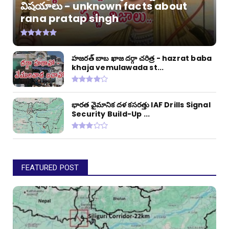
విషయాలు - unknown facts about
rana pratap singh
హజరత్ బాబ ఖాజ దర్గా చరిత్ర - hazrat baba
khaja vemulawada st...
భారత వైమానిక దళ కసరత్తు IAF Drills Signal
Security Build-Up ...
FEATURED POST