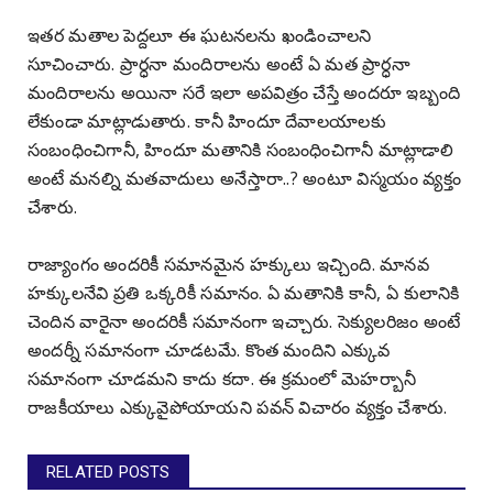
ఇతర మతాల పెద్దలూ ఈ ఘటనలను ఖండించాలని
సూచించారు. ప్రార్ధనా మందిరాలను అంటే ఏ మత ప్రార్ధనా
మందిరాలను అయినా సరే ఇలా అపవిత్రం చేస్తే అందరూ ఇబ్బంది
లేకుండా మాట్లాడుతారు. కానీ హిందూ దేవాలయాలకు
సంబంధించిగానీ, హిందూ మతానికి సంబంధించిగానీ మాట్లాడాలి
అంటే మనల్ని మతవాదులు అనేస్తారా..? అంటూ విస్మయం వ్యక్తం
చేశారు.
రాజ్యాంగం అందరికీ సమానమైన హక్కులు ఇచ్చింది. మానవ
హక్కులనేవి ప్రతి ఒక్కరికీ సమానం. ఏ మతానికి కానీ, ఏ కులానికి
చెందిన వారైనా అందరికీ సమానంగా ఇచ్చారు. సెక్యులరిజం అంటే
అందర్నీ సమానంగా చూడటమే. కొంత మందిని ఎక్కువ
సమానంగా చూడమని కాదు కదా. ఈ క్రమంలో మెహర్బానీ
రాజకీయాలు ఎక్కువైపోయాయని పవన్ విచారం వ్యక్తం చేశారు.
RELATED POSTS