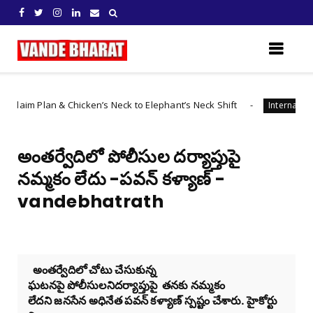
lan & Chicken’s Neck to Elephant’s Neck Shift
చైనా 
International
అంతర్వేదిలో పోలీసుల దర్యాప్తుపై
నమ్మకం లేదు -పవన్ కళ్యాణ్ -
vandebhatrath
అంతర్వేదిలో చోటు చేసుకున్న
ఘటనపై పోలీసులనిదర్యాప్తుపై తనకు నమ్మకం
లేదని జనసేన అధినేత పవన్ కళ్యాణ్ స్పష్టం చేశారు. హైకోర్టు