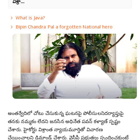
విశ్రా...
What is Java?
Bipin Chandra Pal a forgotten National hero
అంతర్వేదిలో చోటు చేసుకున్న ఘటనపై పోలీసులనిదర్యాప్తుపై
తనకు నమ్మకం లేదని జనసేన అధినేత పవన్ కళ్యాణ్ స్పష్టం
చేశారు. హైకోర్టు విశ్రాంత న్యాయమూర్తితో విచారణ
చేయించాలని డిమాండ్ చేశారు. వైసీపీ ప్రభుత్వం స్పందించకుంటే