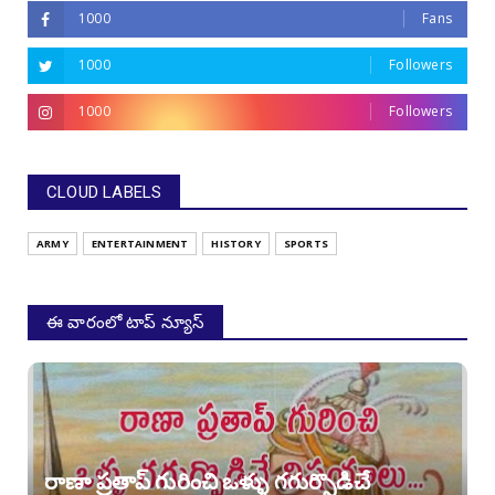
1000
Fans
1000
Followers
1000
Followers
CLOUD LABELS
ARMY
ENTERTAINMENT
HISTORY
SPORTS
ఈ వారంలో టాప్ న్యూస్
రాణా ప్రతాప్ గురించి ఒళ్ళు గగుర్పొడిచే