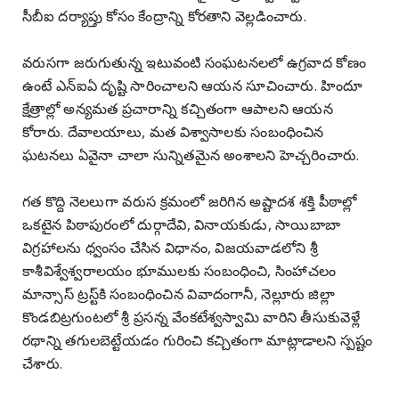
సీబీఐ దర్యాప్తు కోసం కేంద్రాన్ని కోరతాని వెల్లడించారు.
వరుసగా జరుగుతున్న ఇటువంటి సంఘటనలలో ఉగ్రవాద కోణం
ఉంటే ఎన్ఐఏ దృష్టి సారించాలని ఆయన సూచించారు. హిందూ
క్షేత్రాల్లో అన్యమత ప్రచారాన్ని కచ్చితంగా ఆపాలని ఆయన
కోరారు. దేవాలయాలు, మత విశ్వాసాలకు సంబంధించిన
ఘటనలు ఏవైనా చాలా సున్నితమైన అంశాలని హెచ్చరించారు.
గత కొద్ది నెలలుగా వరుస క్రమంలో జరిగిన అష్టాదశ శక్తి పీఠాల్లో
ఒకటైన పిఠాపురంలో దుర్గాదేవి, వినాయకుడు, సాయిబాబా
విగ్రహాలను ధ్వంసం చేసిన విధానం, విజయవాడలోని శ్రీ
కాశీవిశ్వేశ్వరాలయం భూములకు సంబంధించి, సింహాచలం
మాన్సాస్ ట్రస్ట్‌కి సంబంధించిన వివాదంగానీ, నెల్లూరు జిల్లా
కొండబిట్రగుంటలో శ్రీ ప్రసన్న వేంకటేశ్వస్వామి వారిని తీసుకువెళ్లే
రథాన్ని తగులబెట్టేయడం గురించి కచ్చితంగా మాట్లాడాలని స్పష్టం
చేశారు.