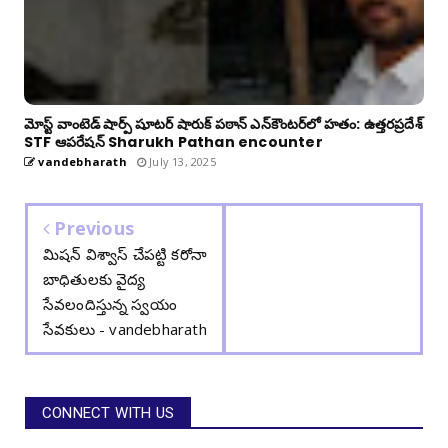
మోస్ట్ వాంటెడ్ షార్ప్ షూటర్ షారుక్ పఠాన్ ఎన్‌కౌంటర్‌లో హతం: ఉత్తరప్రదేశ్
STF ఆపరేషన్ Sharukh Pathan encounter
vandebharath
July 13, 2025
Previous
మిషన్ విశ్వాస్ చేపట్టి కరోనా
బాధితులకు వైద్య
సేవలందిస్తున్న స్వయం
సేవకులు - vandebharath
CONNECT WITH US