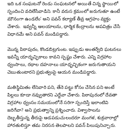
ఇది ఒక సంఘటనో రెండు సంఘటనలో అయితే చిన్న స్థాయిలో
స్పందించి వదిలేసేవాడిని. కానీ వరుస క్రమంలో జరుగుతూ ఉంటే
మౌనంగా ఉండలేం’ అని పవన్ కల్యాణ్ తీవ్ర ఆగ్రహం వ్యక్తం
చేశారు.
ఇవ్వన్నీ ఆలయాలను, ధార్మిక కేంద్రాలను అపవిత్రం చేసే
విధానమే అని పవన్ మండిపడ్డారు.
మొన్న పిఠాపురం, కొండబిట్రగుంట. ఇప్పుడు అంతర్వేది ఘటనలు
ఇవన్నీ యాదృచ్ఛికాలు కావని స్పష్టం చేశారు. ఎన్ని విగ్రహాల
ధ్వంసాలు, రథాల దహనాలు యాధృచ్ఛికంగా జరుగుతాయని
చెబుతుంటారని ప్రభుత్వంపై ఆయన మండిపడ్డారు.
మతిస్థిమితం లేనివారి పని, తేనె పట్టు కోసం చేసిన పని అంటే
పిల్లలు కూడా నవ్వుతారని ఎద్దేవా చేశారు. పిఠాపురంలో దేవతా
విగ్రహాల ధ్వంసం సమయంలోనే సరిగా స్పందిస్తే ఇలాంటివి
జరిగేవా? అని ప్రభుత్వాన్ని ప్రశ్నించారు. విశ్వాసాలను
దెబ్బతీస్తున్న తీరుపై ఆడపడుచులందరూ మంగళ, శుక్రవారాల్లో
హారతులిస్తూ తమ నిరసన తెలపాలని పవన్ పిలుపునిచ్చారు.